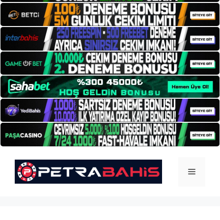
İçeriğe
atla
Menü