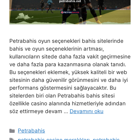
Petrabahis oyun seçenekleri bahis sitelerinde
bahis ve oyun seçeneklerinin artması,
kullanıcıların sitede daha fazla vakit geçirmesine
ve daha fazla para kazanmasına olanak tanıdı.
Bu seçenekleri eklemek, yüksek kaliteli bir web
sitesinin daha güvenilir görünmesini ve daha iyi
performans göstermesini sağlayacaktır. Bu
sitelerden biri olan Petrabahis bahis sitesi
özellikle casino alanında hizmetleriyle adından
söz ettirmeye devam …
Devamını oku
Kategoriler
Petrabahis
Etiketler