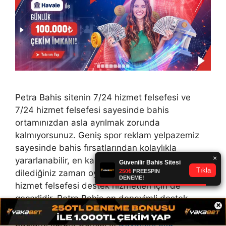
Petra Bahis sitenin 7/24 hizmet felsefesi ve
7/24 hizmet felsefesi sayesinde bahis
ortamınızdan asla ayrılmak zorunda
kalmıyorsunuz. Geniş spor reklam yelpazemiz
sayesinde bahis fırsatlarından kolaylıkla
yararlanabilir, en karlı casino oyunlarını
dilediğiniz zaman oynayabilirsiniz. Sitenin tutarlı
hizmet felsefesi destek hizmetleri için de
geçerlidir. Petra Bahis en deneyimli destek
×
ekibiyle istediğiniz zaman, istediğiniz yerde
bağlantı kurun. Güncel …
Devamını oku