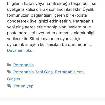
bilgilerin hatalı veya hatalı olduğu tespit edilirse
üyeliğiniz kalıcı olarak sonlandırılacaktır. Üyelik
formunuzun bağlantısını içeren bir e-posta
göndererek üyeliğinizi etkinleştirin. Petrabahis
yeni giriş adreslerine sahip olan üyelere bu e-
posta adresleri üzerinden otomatik olarak bilgi
verilecektir. Sitede oynanan oyunlar için,
oynamak isteyen kullanıcıları bu durumdan …
Devamını oku
Kategoriler
Petrabahis
Etiketler
Petrabahis Yeni Giriş
,
Petrabahis Yeni
Girişleri
Yorum yap