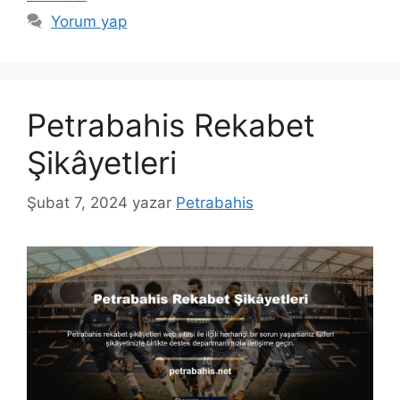
Yorum yap
Petrabahis Rekabet
Şikâyetleri
Şubat 7, 2024
yazar
Petrabahis