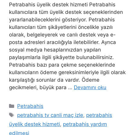
Petrabahis üyelik destek hizmeti Petrabahis
kullanıcılara tüm üyelik destek seçeneklerinden
yararlanabileceklerini gösteriyor. Petrabahis
kullanıcıları tüm şikâyetlerini öncelikle yazılı
olarak, belgeleyerek ve canlı destek veya e-
posta adresleri aracılığıyla iletebilirler. Ayrıca
sosyal medya hesaplarınızdan yapılan
paylaşımlarla ilgili şikâyette bulunabilirsiniz.
Petrabahis bazı para çekme seçeneklerinde
kullanıcıların ödeme gereksinimleriyle ilgili olarak
karşılaştığı sorunlar da vardır. Ödeme
gecikmeleri, büyük para …
Devamını oku
Kategoriler
Petrabahis
Etiketler
petrabahis tv canli maç izle
,
petrabahis
üyelik destek hizmeti
,
petrabahis yardım
edilmesi