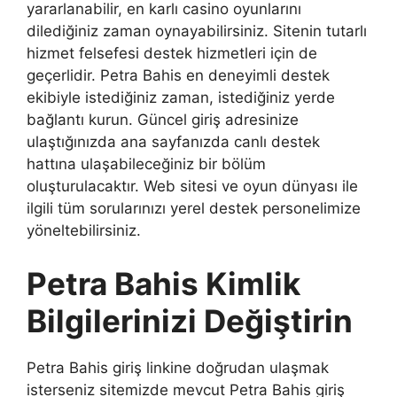
yararlanabilir, en karlı casino oyunlarını
dilediğiniz zaman oynayabilirsiniz. Sitenin tutarlı
hizmet felsefesi destek hizmetleri için de
geçerlidir. Petra Bahis en deneyimli destek
ekibiyle istediğiniz zaman, istediğiniz yerde
bağlantı kurun. Güncel giriş adresinize
ulaştığınızda ana sayfanızda canlı destek
hattına ulaşabileceğiniz bir bölüm
oluşturulacaktır. Web sitesi ve oyun dünyası ile
ilgili tüm sorularınızı yerel destek personelimize
yöneltebilirsiniz.
Petra Bahis Kimlik
Bilgilerinizi Değiştirin
Petra Bahis giriş linkine doğrudan ulaşmak
isterseniz sitemizde mevcut Petra Bahis giriş