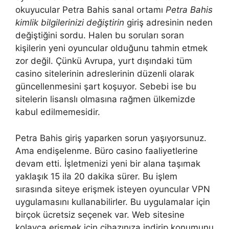
okuyucular Petra Bahis sanal ortamı
Petra Bahis
kimlik bilgilerinizi değiştirin
giriş adresinin neden
değiştiğini sordu. Halen bu soruları soran
kişilerin yeni oyuncular olduğunu tahmin etmek
zor değil. Çünkü Avrupa, yurt dışındaki tüm
casino sitelerinin adreslerinin düzenli olarak
güncellenmesini şart koşuyor. Sebebi ise bu
sitelerin lisanslı olmasına rağmen ülkemizde
kabul edilmemesidir.
Petra Bahis giriş yaparken sorun yaşıyorsunuz.
Ama endişelenme. Büro casino faaliyetlerine
devam etti. İşletmenizi yeni bir alana taşımak
yaklaşık 15 ila 20 dakika sürer. Bu işlem
sırasında siteye erişmek isteyen oyuncular VPN
uygulamasını kullanabilirler. Bu uygulamalar için
birçok ücretsiz seçenek var. Web sitesine
kolayca erişmek için cihazınıza indirip konumunu