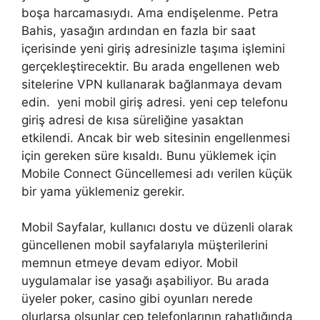
boşa harcamasıydı. Ama endişelenme. Petra
Bahis, yasağın ardından en fazla bir saat
içerisinde yeni giriş adresinizle taşıma işlemini
gerçekleştirecektir. Bu arada engellenen web
sitelerine VPN kullanarak bağlanmaya devam
edin. yeni mobil giriş adresi. yeni cep telefonu
giriş adresi de kısa süreliğine yasaktan
etkilendi. Ancak bir web sitesinin engellenmesi
için gereken süre kısaldı. Bunu yüklemek için
Mobile Connect Güncellemesi adı verilen küçük
bir yama yüklemeniz gerekir.
Mobil Sayfalar, kullanıcı dostu ve düzenli olarak
güncellenen mobil sayfalarıyla müşterilerini
memnun etmeye devam ediyor. Mobil
uygulamalar ise yasağı aşabiliyor. Bu arada
üyeler poker, casino gibi oyunları nerede
olurlarsa olsunlar cep telefonlarının rahatlığında