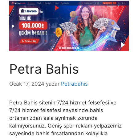
Petra Bahis
Ocak 17, 2024
yazar
Petrabahis
Petra Bahis sitenin 7/24 hizmet felsefesi ve
7/24 hizmet felsefesi sayesinde bahis
ortamınızdan asla ayrılmak zorunda
kalmıyorsunuz. Geniş spor reklam yelpazemiz
sayesinde bahis fırsatlarından kolaylıkla