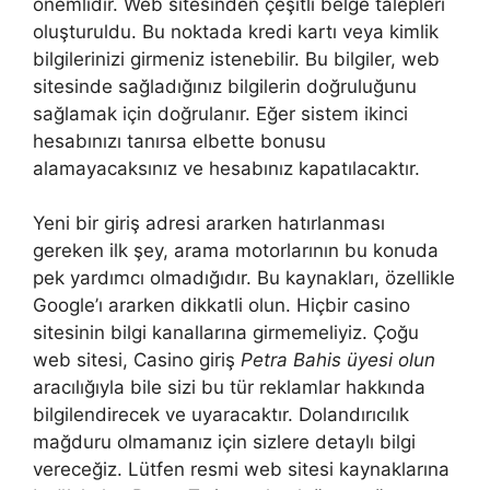
önemlidir. Web sitesinden çeşitli belge talepleri
oluşturuldu. Bu noktada kredi kartı veya kimlik
bilgilerinizi girmeniz istenebilir. Bu bilgiler, web
sitesinde sağladığınız bilgilerin doğruluğunu
sağlamak için doğrulanır. Eğer sistem ikinci
hesabınızı tanırsa elbette bonusu
alamayacaksınız ve hesabınız kapatılacaktır.
Yeni bir giriş adresi ararken hatırlanması
gereken ilk şey, arama motorlarının bu konuda
pek yardımcı olmadığıdır. Bu kaynakları, özellikle
Google’ı ararken dikkatli olun. Hiçbir casino
sitesinin bilgi kanallarına girmemeliyiz. Çoğu
web sitesi, Casino giriş
Petra Bahis üyesi olun
aracılığıyla bile sizi bu tür reklamlar hakkında
bilgilendirecek ve uyaracaktır. Dolandırıcılık
mağduru olmamanız için sizlere detaylı bilgi
vereceğiz. Lütfen resmi web sitesi kaynaklarına