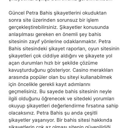
Güncel Petra Bahis şikayetlerini okuduktan
sonra site üzerinden sorunsuz bir işlem
gerçekleştirebilirsiniz. Şikayetler konusunda
anlaşılması gereken en önemli şey bahis
sitesinin zayıf yönlerine odaklanmaktır. Petra
Bahis sitesindeki şikayet raporları, oyun sitesinin
şikayetleri çok ciddiye aldığını ve şikayete yol
açan durumları hızlı bir şekilde çözüme
kavuşturduğunu gösteriyor. Casino meraklıları
arasında popüler olan bu siteyi kullanabilmek
için öncelikle gerekli kayıt adımlarını
geçmelisiniz. Bu sayede bahis sitesinin neyle
ilgili olduğunu öğrenecek ve sitedeki yorumları
okuyup şikayetleri değerlendirme fırsatına sahip
olacaksınız. Petra Bahis şu anda çeşitli
şikayetler yaşanıyor. Bir bahis sitesi hakkında
şikayetlerin çok az olması sitenin güvenilirliği