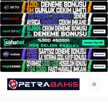
İçeriğe
atla
Menü