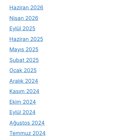
Haziran 2026
Nisan 2026
Eylül 2025
Haziran 2025
Mayıs 2025
Şubat 2025
Ocak 2025
Aralık 2024
Kasım 2024
Ekim 2024
Eylül 2024
Ağustos 2024
Temmuz 2024