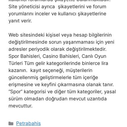
Site yöneticisi ayrıca şikayetlerini ve forum
yorumlarını inceler ve kullanıcı şikayetlerine
yanıt verir.
Web sitesindeki kişisel veya hesap bilgilerinin
değiştirilmesinde sorun yaşanmaması için yeni
adresler periyodik olarak değiştirilmektedir.
Spor Bahisleri, Casino Bahisleri, Canlı Oyun
Türleri Tüm gelir kategorilerinde binlerce lira
kazanın. kayıt seçeneği, müşterilerin
güncellenmiş geliştirmelerle tüm içeriğe
erişmesine ve keyfini çıkarmasına olanak tanır.
“Spor” kategorisi ve diğer tüm kategoriler, yasal
sürüm olmadan doğrudan mevcut uzantıda
mevcuttur.
Kategoriler
Petrabahis