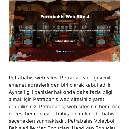
Petrabahis web sitesi Petrabahis en güvenilir
emanet adreslerinden biri olarak kabul edilir.
Ayrıca ilgili bahisler hakkında daha fazla bilgi
almak için Petrabahis web sitesini ziyaret
edebilirsiniz. Petrabahis, web sitesinin hem maç
öncesi hem de canlı bahis bölümlerinde bahis
seçenekleri sunmaktadır. Petrabahis Voleybol
Bahisleri ile Maç Sonuçları, Handikap Sonuçları,