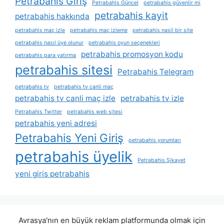
Petrabahis Giriş
Petrabahis Güncel
petrabahis güvenlir mi
petrabahis kayit
petrabahis hakkında
petrabahis maç izle
petrabahis maç izleme
petrabahis nasil bir site
petrabahis nasıl üye olunur
petrabahis oyun seçenekleri
petrabahis promosyon kodu
petrabahis para yatırma
petrabahis sitesi
Petrabahis Telegram
petrabahis tv
petrabahis tv canli maç
petrabahis tv canli maç izle
petrabahis tv izle
Petrabahis Twitter
petrabahis web sitesi
petrabahis yeni adresi
Petrabahis Yeni Giriş
petrabahis yorumları
petrabahis üyelik
Petrabahis Şikayet
yeni giris petrabahis
Avrasya'nın en büyük reklam platformunda olmak için