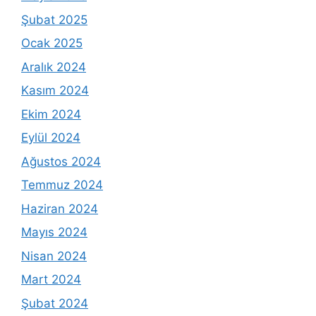
Şubat 2025
Ocak 2025
Aralık 2024
Kasım 2024
Ekim 2024
Eylül 2024
Ağustos 2024
Temmuz 2024
Haziran 2024
Mayıs 2024
Nisan 2024
Mart 2024
Şubat 2024