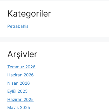
Kategoriler
Petrabahis
Arşivler
Temmuz 2026
Haziran 2026
Nisan 2026
Eylül 2025
Haziran 2025
Mayıs 2025