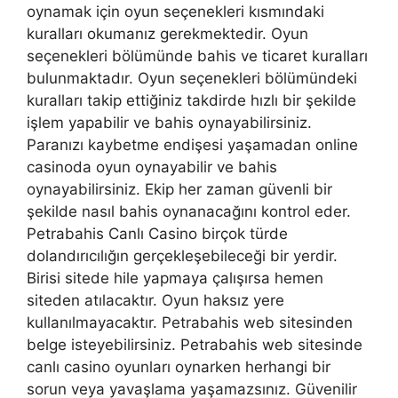
oynamak için oyun seçenekleri kısmındaki
kuralları okumanız gerekmektedir. Oyun
seçenekleri bölümünde bahis ve ticaret kuralları
bulunmaktadır. Oyun seçenekleri bölümündeki
kuralları takip ettiğiniz takdirde hızlı bir şekilde
işlem yapabilir ve bahis oynayabilirsiniz.
Paranızı kaybetme endişesi yaşamadan online
casinoda oyun oynayabilir ve bahis
oynayabilirsiniz. Ekip her zaman güvenli bir
şekilde nasıl bahis oynanacağını kontrol eder.
Petrabahis Canlı Casino birçok türde
dolandırıcılığın gerçekleşebileceği bir yerdir.
Birisi sitede hile yapmaya çalışırsa hemen
siteden atılacaktır. Oyun haksız yere
kullanılmayacaktır. Petrabahis web sitesinden
belge isteyebilirsiniz. Petrabahis web sitesinde
canlı casino oyunları oynarken herhangi bir
sorun veya yavaşlama yaşamazsınız. Güvenilir