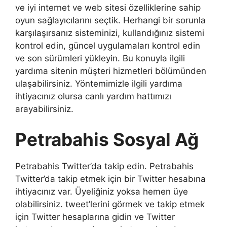
ve iyi internet ve web sitesi özelliklerine sahip
oyun sağlayıcılarını seçtik. Herhangi bir sorunla
karşılaşırsanız sisteminizi, kullandığınız sistemi
kontrol edin, güncel uygulamaları kontrol edin
ve son sürümleri yükleyin. Bu konuyla ilgili
yardıma sitenin müşteri hizmetleri bölümünden
ulaşabilirsiniz. Yöntemimizle ilgili yardıma
ihtiyacınız olursa canlı yardım hattımızı
arayabilirsiniz.
Petrabahis Sosyal Ağ
Petrabahis Twitter’da takip edin. Petrabahis
Twitter’da takip etmek için bir Twitter hesabına
ihtiyacınız var. Üyeliğiniz yoksa hemen üye
olabilirsiniz. tweet’lerini görmek ve takip etmek
için Twitter hesaplarına gidin ve Twitter