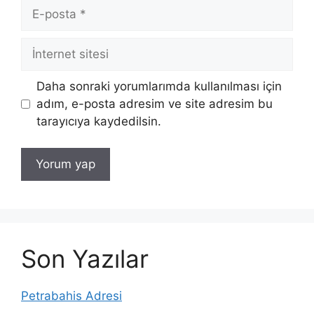
E-
posta
İnternet
sitesi
Daha sonraki yorumlarımda kullanılması için
adım, e-posta adresim ve site adresim bu
tarayıcıya kaydedilsin.
Son Yazılar
Petrabahis Adresi