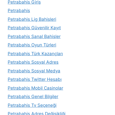
Petrabahis Giriş
Petrabahis
Petrabahis Lig Bahisleri
Petrabahis Güvenilir Kayıt
Petrabahis Sanal Bahisler
Petrabahis Oyun Türleri
Petrabahis Türk Kazançları
Petrabahis Sosyal Adres
Petrabahis Sosyal Medya
Petrabahis Twitter Hesabı
Petrabahis Mobil Casinolar
Petrabahis Genel Bilgiler
Petrabahis Tv Seçeneği
Petrabahis Adres Değişikliği