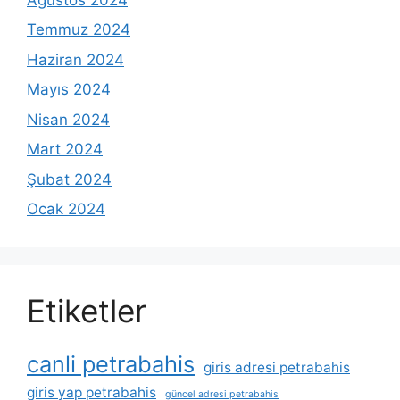
Temmuz 2024
Haziran 2024
Mayıs 2024
Nisan 2024
Mart 2024
Şubat 2024
Ocak 2024
Etiketler
canli petrabahis
giris adresi petrabahis
giris yap petrabahis
güncel adresi petrabahis