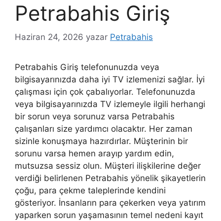
Petrabahis Giriş
Haziran 24, 2026
yazar
Petrabahis
Petrabahis Giriş telefonunuzda veya
bilgisayarınızda daha iyi TV izlemenizi sağlar. İyi
çalışması için çok çabalıyorlar. Telefonunuzda
veya bilgisayarınızda TV izlemeyle ilgili herhangi
bir sorun veya sorunuz varsa Petrabahis
çalışanları size yardımcı olacaktır. Her zaman
sizinle konuşmaya hazırdırlar. Müşterinin bir
sorunu varsa hemen arayıp yardım edin,
mutsuzsa sessiz olun. Müşteri ilişkilerine değer
verdiği belirlenen Petrabahis yönelik şikayetlerin
çoğu, para çekme taleplerinde kendini
gösteriyor. İnsanların para çekerken veya yatırım
yaparken sorun yaşamasının temel nedeni kayıt