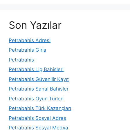
Son Yazılar
Petrabahis Adresi
Petrabahis Giriş
Petrabahis
Petrabahis Lig Bahisleri
Petrabahis Güvenilir Kayıt
Petrabahis Sanal Bahisler
Petrabahis Oyun Türleri
Petrabahis Türk Kazançları
Petrabahis Sosyal Adres
Petrabahis Sosyal Medya