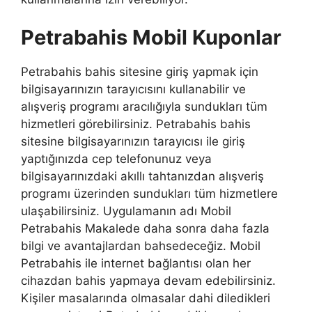
Petrabahis Mobil Kuponlar
Petrabahis bahis sitesine giriş yapmak için
bilgisayarınızın tarayıcısını kullanabilir ve
alışveriş programı aracılığıyla sundukları tüm
hizmetleri görebilirsiniz. Petrabahis bahis
sitesine bilgisayarınızın tarayıcısı ile giriş
yaptığınızda cep telefonunuz veya
bilgisayarınızdaki akıllı tahtanızdan alışveriş
programı üzerinden sundukları tüm hizmetlere
ulaşabilirsiniz. Uygulamanın adı Mobil
Petrabahis Makalede daha sonra daha fazla
bilgi ve avantajlardan bahsedeceğiz. Mobil
Petrabahis ile internet bağlantısı olan her
cihazdan bahis yapmaya devam edebilirsiniz.
Kişiler masalarında olmasalar dahi diledikleri