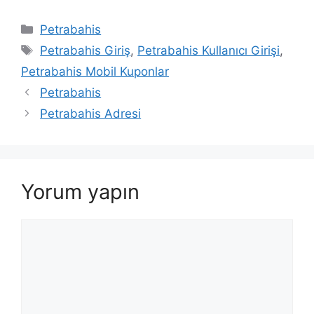
Kategoriler
Petrabahis
Etiketler
Petrabahis Giriş
,
Petrabahis Kullanıcı Girişi
,
Petrabahis Mobil Kuponlar
Petrabahis
Petrabahis Adresi
Yorum yapın
Yorum