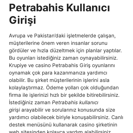
Petrabahis Kullanıcı
Girişi
Avrupa ve Pakistan’daki işletmelerde çalışan,
müşterilerine önem veren insanlar sorunu
gördüler ve hızla düzeltmek için planlar yaptılar.
Bu oyunları istediğiniz zaman oynayabilirsiniz.
Krupiye ve casino Petrabahis Giriş oyunlarını
oynamak çok para kazanmanıza yardımcı
olabilir. Bu şirket müşterilerinin işlerini asla
kolaylaştırmaz. Ödeme yolları çok olduğundan
firma ile işlerinizi hızlı bir şekilde bitirebilirsiniz.
İstediğiniz zaman
Petrabahis kullanıcı
girişi
arayabilir ve sorularınız konusunda size
yardımcı olabilecek biriyle konuşabilirsiniz. Canlı
destek menüsünü kullanarak casino şirketinin
web sitesinden kolayca yardım alabilirsiniz.