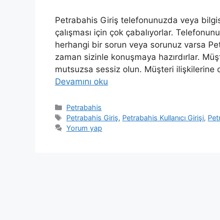
Petrabahis Giriş telefonunuzda veya bilgis
çalışması için çok çabalıyorlar. Telefonunu
herhangi bir sorun veya sorunuz varsa Petr
zaman sizinle konuşmaya hazırdırlar. Müş
mutsuzsa sessiz olun. Müşteri ilişkilerine
Devamını oku
Kategoriler
Petrabahis
Etiketler
Petrabahis Giriş
,
Petrabahis Kullanıcı Girişi
,
Pet
Yorum yap