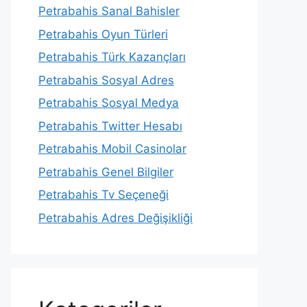
Petrabahis Sanal Bahisler
Petrabahis Oyun Türleri
Petrabahis Türk Kazançları
Petrabahis Sosyal Adres
Petrabahis Sosyal Medya
Petrabahis Twitter Hesabı
Petrabahis Mobil Casinolar
Petrabahis Genel Bilgiler
Petrabahis Tv Seçeneği
Petrabahis Adres Değişikliği