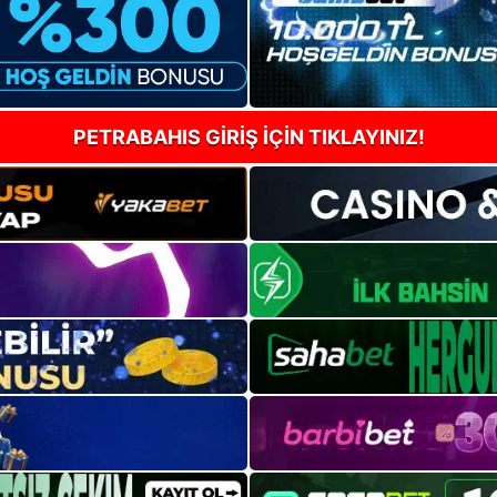
PETRABAHIS GİRİŞ İÇİN TIKLAYINIZ!