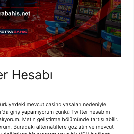
er Hesabı
Türkiye’deki mevcut casino yasaları nedeniyle
tter’da giriş yapamıyorum çünkü Twitter hesabım
lıyorum. Metin geliştirme bölümünde tartışılabilir.
rum. Buradaki alternatiflere göz atın ve mevcut