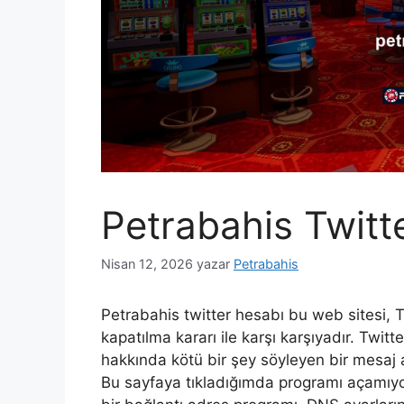
Petrabahis Twitt
Nisan 12, 2026
yazar
Petrabahis
Petrabahis twitter hesabı bu web sitesi, 
kapatılma kararı ile karşı karşıyadır. Twi
hakkında kötü bir şey söyleyen bir mesaj a
Bu sayfaya tıkladığımda programı açamıyo