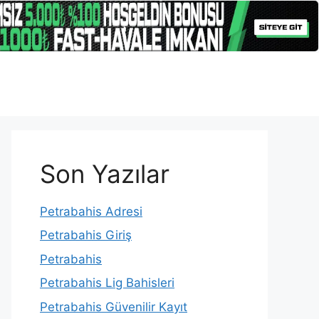
Son Yazılar
Petrabahis Adresi
Petrabahis Giriş
Petrabahis
Petrabahis Lig Bahisleri
Petrabahis Güvenilir Kayıt