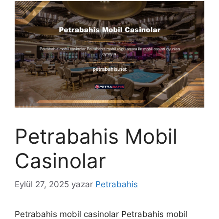
Petrabahis Mobil
Casinolar
Eylül 27, 2025
yazar
Petrabahis
Petrabahis mobil casinolar Petrabahis mobil