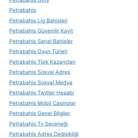
Petrabahis
Petrabahis Lig Bahisleri
Petrabahis Güvenilir Kayıt
Petrabahis Sanal Bahisler
Petrabahis Oyun Türleri
Petrabahis Türk Kazançları
Petrabahis Sosyal Adres
Petrabahis Sosyal Medya
Petrabahis Twitter Hesabı
Petrabahis Mobil Casinolar
Petrabahis Genel Bilgiler
Petrabahis Tv Seçeneği
Petrabahis Adres Değişikliği