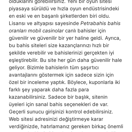
olduklarını görebilirsiniz. Yeni bir oyun sitesi
piyasaya sürüldü ve hızla oyun endüstrisindeki
en eski ve en başarılı şirketlerden biri oldu.
Lisansı ve altyapısı sayesinde
Petrabahis bahis
oranları mobil casinolar
canlı bahisler için
güvenilir ve güvenilir bir yer haline geldi. Ayrıca,
bu bahis siteleri size kazançlarınızı hızlı bir
şekilde verebilir ve bahislerinizi gerçekten iyi
eşleştirebilir. Bu site her gün daha güvenilir hale
geliyor. Bizimle bahislerin tüm şaşırtıcı
avantajlarını göstermek için sadece sizin için
özel bir inceleme yaptık. Böylece, kuponlarla iki
farklı şey yaparak daha fazla para
kazanabilirsiniz. Sadece bir başlık, sitenin
üyeleri için sanal bahis seçenekleri de var.
Geçerli sunucu girişinizi kontrol edebilirsiniz.
Web sitesi adresinizi değiştirmeye karar
verdiğinizde, hatırlamanız gereken birkaç önemli