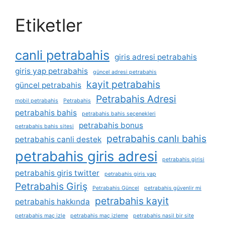
Etiketler
canli petrabahis
giris adresi petrabahis
giris yap petrabahis
güncel adresi petrabahis
kayit petrabahis
güncel petrabahis
Petrabahis Adresi
mobil petrabahis
Petrabahis
petrabahis bahis
petrabahis bahis seçenekleri
petrabahis bonus
petrabahis bahis sitesi
petrabahis canlı bahis
petrabahis canli destek
petrabahis giris adresi
petrabahis girisi
petrabahis giris twitter
petrabahis giris yap
Petrabahis Giriş
Petrabahis Güncel
petrabahis güvenlir mi
petrabahis kayit
petrabahis hakkında
petrabahis maç izle
petrabahis maç izleme
petrabahis nasil bir site