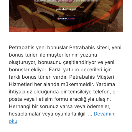
Petrabahis yeni bonuslar Petrabahis sitesi, yeni
bonus türleri ile müşterilerinin yüzünü
oluşturuyor, bonusunu çeşitlendiriyor ve yeni
bonuslar ekliyor. Farklı yatırım becerileri için
farklı bonus türleri vardır. Petrabahis Müşteri
Hizmetleri her alanda mükemmeldir. Yardıma
ihtiyacınız olduğunda bir temsilciye telefon, e -
posta veya iletişim formu aracılığıyla ulaşın.
Herhangi bir sorunuz varsa veya ödemeler,
hesaplamalar veya oyunlarla ilgili …
Devamını
oku