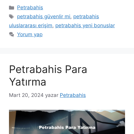
Kategoriler
Petrabahis
Etiketler
petrabahis güvenlir mi
,
petrabahis
uluslararası erişim
,
petrabahis yeni bonuslar
Yorum yap
Petrabahis Para
Yatırma
Mart 20, 2024
yazar
Petrabahis