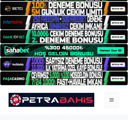
İçeriğe
atla
Menü