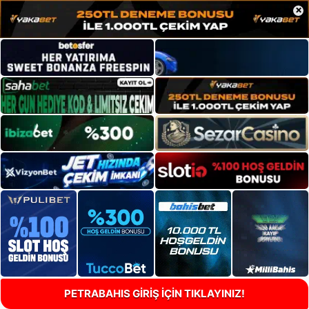
×
PETRABAHIS GİRİŞ İÇİN TIKLAYINIZ!