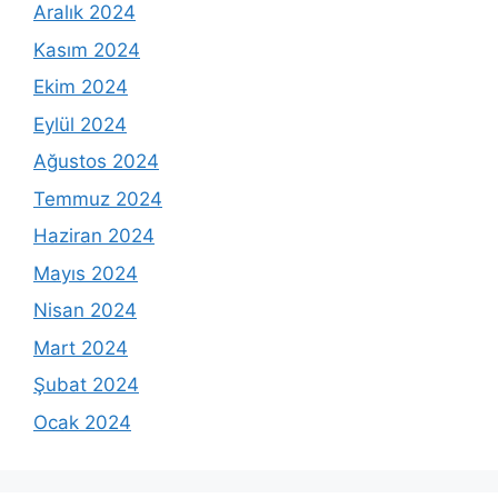
Aralık 2024
Kasım 2024
Ekim 2024
Eylül 2024
Ağustos 2024
Temmuz 2024
Haziran 2024
Mayıs 2024
Nisan 2024
Mart 2024
Şubat 2024
Ocak 2024