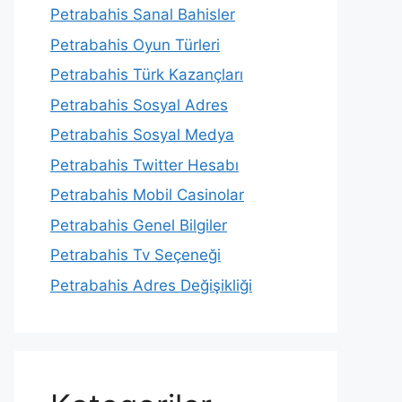
Petrabahis Sanal Bahisler
Petrabahis Oyun Türleri
Petrabahis Türk Kazançları
Petrabahis Sosyal Adres
Petrabahis Sosyal Medya
Petrabahis Twitter Hesabı
Petrabahis Mobil Casinolar
Petrabahis Genel Bilgiler
Petrabahis Tv Seçeneği
Petrabahis Adres Değişikliği