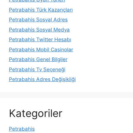
Petrabahis Türk Kazançları
Petrabahis Sosyal Adres
Petrabahis Sosyal Medya
Petrabahis Twitter Hesabı
Petrabahis Mobil Casinolar
Petrabahis Genel Bilgiler
Petrabahis Tv Seçeneği
Petrabahis Adres Değişikliği
Kategoriler
Petrabahis