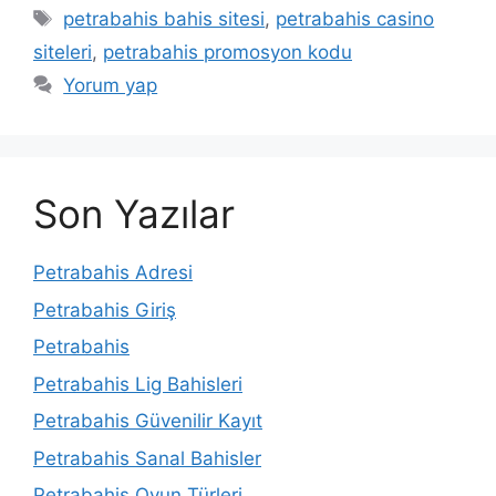
Etiketler
petrabahis bahis sitesi
,
petrabahis casino
siteleri
,
petrabahis promosyon kodu
Yorum yap
Son Yazılar
Petrabahis Adresi
Petrabahis Giriş
Petrabahis
Petrabahis Lig Bahisleri
Petrabahis Güvenilir Kayıt
Petrabahis Sanal Bahisler
Petrabahis Oyun Türleri