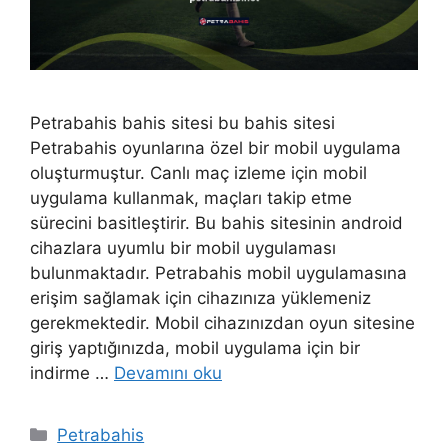
Petrabahis bahis sitesi bu bahis sitesi
Petrabahis oyunlarına özel bir mobil uygulama
oluşturmuştur. Canlı maç izleme için mobil
uygulama kullanmak, maçları takip etme
sürecini basitleştirir. Bu bahis sitesinin android
cihazlara uyumlu bir mobil uygulaması
bulunmaktadır. Petrabahis mobil uygulamasına
erişim sağlamak için cihazınıza yüklemeniz
gerekmektedir. Mobil cihazınızdan oyun sitesine
giriş yaptığınızda, mobil uygulama için bir
indirme …
Devamını oku
Kategoriler
Petrabahis