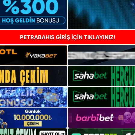
PETRABAHIS GİRİŞ İÇİN TIKLAYINIZ!