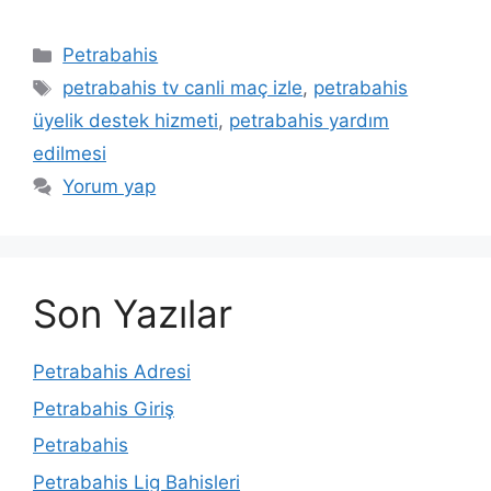
Kategoriler
Petrabahis
Etiketler
petrabahis tv canli maç izle
,
petrabahis
üyelik destek hizmeti
,
petrabahis yardım
edilmesi
Yorum yap
Son Yazılar
Petrabahis Adresi
Petrabahis Giriş
Petrabahis
Petrabahis Lig Bahisleri