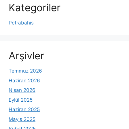
Kategoriler
Petrabahis
Arşivler
Temmuz 2026
Haziran 2026
Nisan 2026
Eylül 2025
Haziran 2025
Mayıs 2025
Şubat 2025