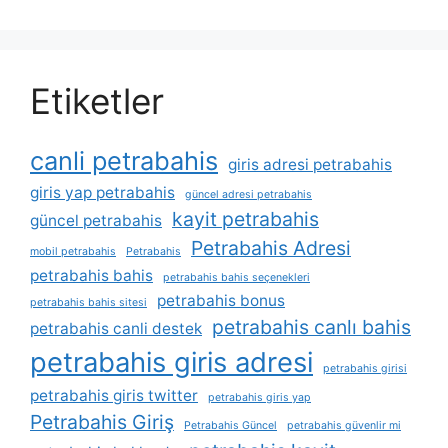
Etiketler
canli petrabahis
giris adresi petrabahis
giris yap petrabahis
güncel adresi petrabahis
kayit petrabahis
güncel petrabahis
Petrabahis Adresi
mobil petrabahis
Petrabahis
petrabahis bahis
petrabahis bahis seçenekleri
petrabahis bonus
petrabahis bahis sitesi
petrabahis canlı bahis
petrabahis canli destek
petrabahis giris adresi
petrabahis girisi
petrabahis giris twitter
petrabahis giris yap
Petrabahis Giriş
Petrabahis Güncel
petrabahis güvenlir mi