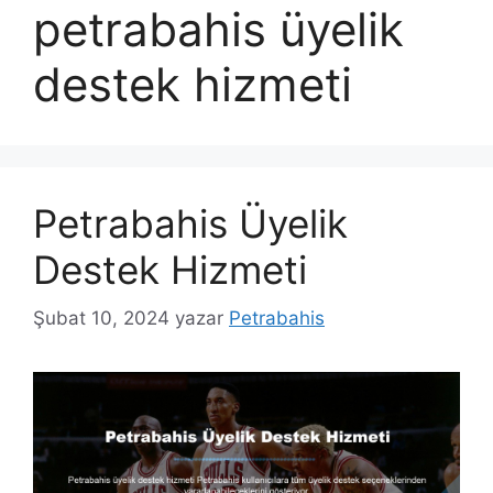
petrabahis üyelik
destek hizmeti
Petrabahis Üyelik
Destek Hizmeti
Şubat 10, 2024
yazar
Petrabahis