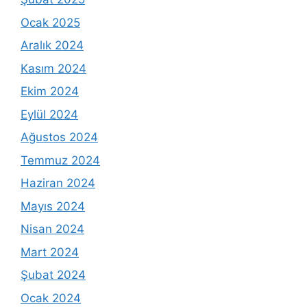
Ocak 2025
Aralık 2024
Kasım 2024
Ekim 2024
Eylül 2024
Ağustos 2024
Temmuz 2024
Haziran 2024
Mayıs 2024
Nisan 2024
Mart 2024
Şubat 2024
Ocak 2024