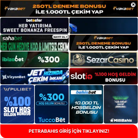
×
PETRABAHIS GİRİŞ İÇİN TIKLAYINIZ!