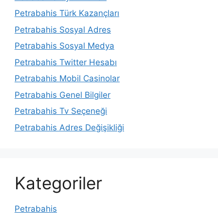
Petrabahis Türk Kazançları
Petrabahis Sosyal Adres
Petrabahis Sosyal Medya
Petrabahis Twitter Hesabı
Petrabahis Mobil Casinolar
Petrabahis Genel Bilgiler
Petrabahis Tv Seçeneği
Petrabahis Adres Değişikliği
Kategoriler
Petrabahis