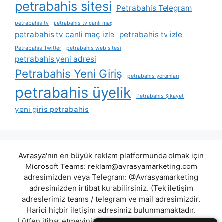
petrabahis sitesi
Petrabahis Telegram
petrabahis tv
petrabahis tv canli maç
petrabahis tv canli maç izle
petrabahis tv izle
Petrabahis Twitter
petrabahis web sitesi
petrabahis yeni adresi
Petrabahis Yeni Giriş
petrabahis yorumları
petrabahis üyelik
Petrabahis Şikayet
yeni giris petrabahis
Avrasya'nın en büyük reklam platformunda olmak için
Microsoft Teams:
reklam@avrasyamarketing.com
adresimizden veya Telegram: @Avrasyamarketing
adresimizden irtibat kurabilirsiniz. (Tek iletişim
adreslerimiz teams / telegram ve mail adresimizdir.
Harici hiçbir iletişim adresimiz bulunmamaktadır.
Lütfen itibar etmeyiniz.) Türkiye yasalarına göre 7258