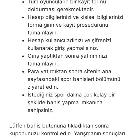
Tüm oyuncuların bir kayıt formu
doldurması gerekmektedir.
Hesap bilgilerinizi ve kişisel bilgilerinizi
forma girin ve kayıt prosedürünü
tamamlayın.
Hesap kullanıcı adınızı ve şifrenizi
kullanarak giriş yapmalısınız.
Giriş yaptıktan sonra yatırımınızı
tamamlayın.
Para yatırdıktan sonra sitenin ana
sayfasındaki spor bahisleri bölümünü
ziyaret edin.
İstediğiniz spor dalına çok kolay bir
şekilde bahis yapma imkanına
sahipsiniz.
Lütfen bahis butonuna tıkladıktan sonra
kuponunuzu kontrol edin. Yarışmanın sonuçları