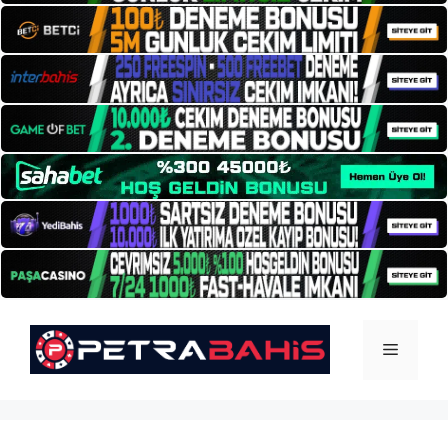
İçeriğe
atla
Menü