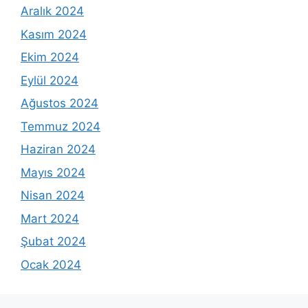
Aralık 2024
Kasım 2024
Ekim 2024
Eylül 2024
Ağustos 2024
Temmuz 2024
Haziran 2024
Mayıs 2024
Nisan 2024
Mart 2024
Şubat 2024
Ocak 2024