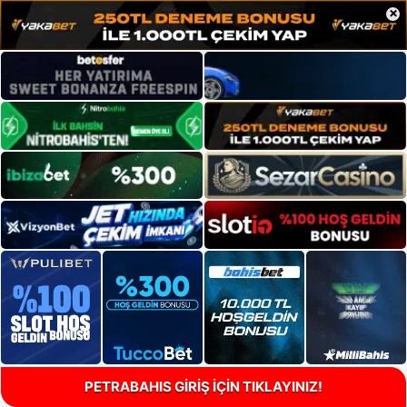
×
PETRABAHIS GİRİŞ İÇİN TIKLAYINIZ!