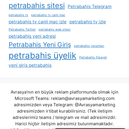
petrabahis sitesi
Petrabahis Telegram
petrabahis tv
petrabahis tv canli maç
petrabahis tv canli maç izle
petrabahis tv izle
Petrabahis Twitter
petrabahis web sitesi
petrabahis yeni adresi
Petrabahis Yeni Giriş
petrabahis yorumları
petrabahis üyelik
Petrabahis Şikayet
yeni giris petrabahis
Avrasya'nın en büyük reklam platformunda olmak için
Microsoft Teams:
reklam@avrasyamarketing.com
adresimizden veya Telegram: @Avrasyamarketing
adresimizden irtibat kurabilirsiniz. (Tek iletişim
adreslerimiz teams / telegram ve mail adresimizdir.
Harici hiçbir iletişim adresimiz bulunmamaktadır.