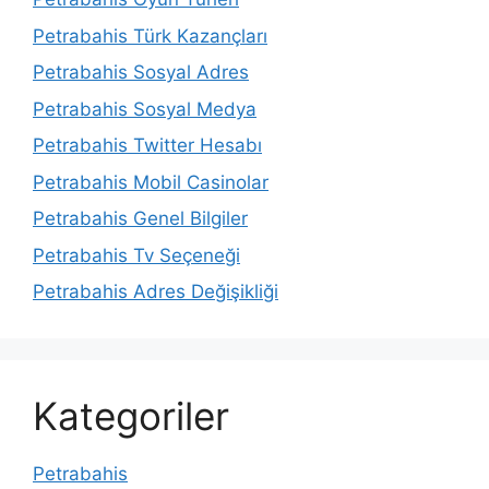
Petrabahis Türk Kazançları
Petrabahis Sosyal Adres
Petrabahis Sosyal Medya
Petrabahis Twitter Hesabı
Petrabahis Mobil Casinolar
Petrabahis Genel Bilgiler
Petrabahis Tv Seçeneği
Petrabahis Adres Değişikliği
Kategoriler
Petrabahis