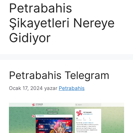
Petrabahis
Şikayetleri Nereye
Gidiyor
Petrabahis Telegram
Ocak 17, 2024
yazar
Petrabahis