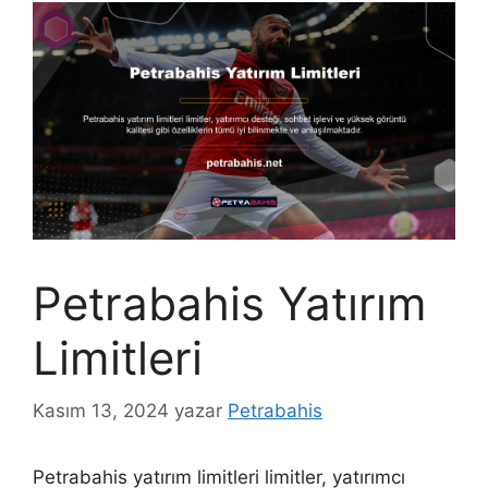
Petrabahis Yatırım
Limitleri
Kasım 13, 2024
yazar
Petrabahis
Petrabahis yatırım limitleri limitler, yatırımcı