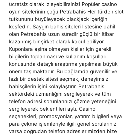
ücretsiz olarak izleyebilirsiniz! Popüler casino
oyun sitelerinin çoğu Petrabahis Her türden slot
tutkununu büyüleyecek blackjack içeriğini
keşfedin. Saygın bahis siteleri listesine dahil
olan Petrabahis uzun süredir güçlü bir itibar
kazanmış bir şirket olarak kabul ediliyor.
Kuponlara aşina olmayan kişiler için gerekli
bilgilerin toplanması ve kullanım koşulları
konusunda detaylı araştırma yapılması büyük
önem taşımaktadır. Bu bağlamda güvenilir ve
hızlı bir destek sitesi seçmek, deneyimsiz
bahisçilerin işini kolaylaştırır. Petrabahis
sektördeki uzmanlığını sergileyerek ve tüm
telefon adresi sorunlarınızı çözme yeteneğini
sergileyerek beklentileri aştı. Casino
seçenekleri, promosyonlar, yatırım bilgileri veya
para çekme işlemleriyle ilgili genel sorularınız
varsa doğrudan telefon adreslerimizden bize