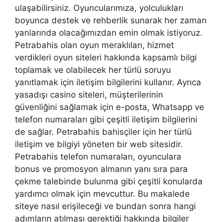
ulaşabilirsiniz. Oyuncularımıza, yolculukları
boyunca destek ve rehberlik sunarak her zaman
yanlarında olacağımızdan emin olmak istiyoruz.
Petrabahis olan oyun meraklıları, hizmet
verdikleri oyun siteleri hakkında kapsamlı bilgi
toplamak ve olabilecek her türlü soruyu
yanıtlamak için iletişim bilgilerini kullanır. Ayrıca
yasadışı casino siteleri, müşterilerinin
güvenliğini sağlamak için e-posta, Whatsapp ve
telefon numaraları gibi çeşitli iletişim bilgilerini
de sağlar. Petrabahis bahisçiler için her türlü
iletişim ve bilgiyi yöneten bir web sitesidir.
Petrabahis telefon numaraları, oyunculara
bonus ve promosyon almanın yanı sıra para
çekme talebinde bulunma gibi çeşitli konularda
yardımcı olmak için mevcuttur. Bu makalede
siteye nasıl erişileceği ve bundan sonra hangi
adımların atılması gerektiği hakkında bilgiler