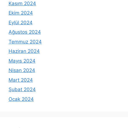
Kasım 2024
Ekim 2024
Eylül 2024
Ağustos 2024
Temmuz 2024
Haziran 2024
Mayıs 2024
Nisan 2024
Mart 2024
Şubat 2024
Ocak 2024