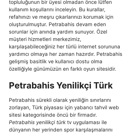
topluluğunun bir üyesi olmadan önce lütfen
kullanım koşullarını inceleyin. Bu kurallar,
refahınızı ve meşru çıkarlarınızı korumak için
oluşturulmuştur. Petrabahis devam eden
sorunlar için anında yardım sunuyor. Özel
müşteri hizmetleri merkezimiz,
karşılaşabileceğiniz her türlü internet sorununa
yardımcı olmaya her zaman hazırdır. Petrabahis
gelişmiş basitlik ve kullanıcı dostu olma
özelliğiyle günümüzün en farklı oyun sitesidir.
Petrabahis Yenilikçi Türk
Petrabahis sürekli olarak yeniliğin sınırlarını
zorlayan, Türk piyasası için yabancı tahvil web
sitesi kategorisinde öncü bir firmadır.
Petrabahis yenilikçi türk
tv uygulaması ile
dünyanın her yerinden spor karşılaşmalarını