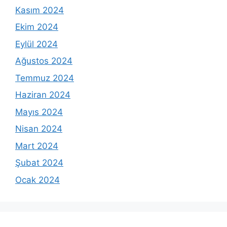
Kasım 2024
Ekim 2024
Eylül 2024
Ağustos 2024
Temmuz 2024
Haziran 2024
Mayıs 2024
Nisan 2024
Mart 2024
Şubat 2024
Ocak 2024