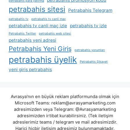
petrabahis promosyon kodu
petrabahis para yatırma
petrabahis sitesi
Petrabahis Telegram
petrabahis tv
petrabahis tv canli maç
petrabahis tv canli maç izle
petrabahis tv izle
Petrabahis Twitter
petrabahis web sitesi
petrabahis yeni adresi
Petrabahis Yeni Giriş
petrabahis yorumları
petrabahis üyelik
Petrabahis Şikayet
yeni giris petrabahis
Avrasya'nın en büyük reklam platformunda olmak için
Microsoft Teams:
reklam@avrasyamarketing.com
adresimizden veya Telegram: @Avrasyamarketing
adresimizden irtibat kurabilirsiniz. (Tek iletişim
adreslerimiz teams / telegram ve mail adresimizdir.
Harici hiçbir iletişim adresimiz bulunmamaktadır.