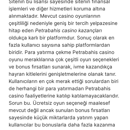
Sitenin bu lisansı sayesinde sitenin finansal
işlemleri ve diğer hizmetleri koruma altına
alınmaktadır. Mevcut casino oyunlarının
çeşitliliği nedeniyle geniş bir tercih yelpazesine
hitap eden
Petrabahis casino kazançları
oldukça karlı bir platformdur. Sonuç olarak en
fazla kullanıcı sayısına sahip platformlardan
biridir. Para yatırma çekme Petrabahis casino
oyunu meraklılarına çok çeşitli oyun seçenekleri
ve bonus fırsatları sunarak, ivme kazandıkça
hayran kitlelerini genişletmelerine olanak tanır.
Kullanıcıların en çok merak ettiği sorulardan biri
de herhangi bir para yatırmadan Petrabahis
casino faaliyetlerine katılıp katılamayacaklarıdır.
Sorun bu. Ücretsiz oyun seçeneği maalesef
mevcut değil ancak sunulan bonus fırsatları
sayesinde küçük miktarlarda yatırım yapan
kullanıcılar bu bonuslarla daha fazla kazanma