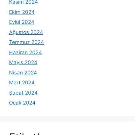
Kasım 2024
Ekim 2024
Eylül 2024
Ağustos 2024
Temmuz 2024
Haziran 2024
Mayıs 2024
Nisan 2024
Mart 2024
Şubat 2024
Ocak 2024