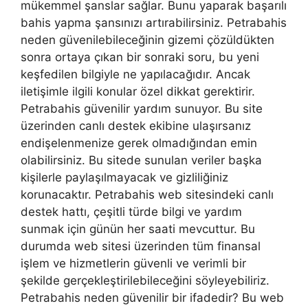
mükemmel şanslar sağlar. Bunu yaparak başarılı
bahis yapma şansınızı artırabilirsiniz. Petrabahis
neden güvenilebileceğinin gizemi çözüldükten
sonra ortaya çıkan bir sonraki soru, bu yeni
keşfedilen bilgiyle ne yapılacağıdır. Ancak
iletişimle ilgili konular özel dikkat gerektirir.
Petrabahis güvenilir yardım sunuyor. Bu site
üzerinden canlı destek ekibine ulaşırsanız
endişelenmenize gerek olmadığından emin
olabilirsiniz. Bu sitede sunulan veriler başka
kişilerle paylaşılmayacak ve gizliliğiniz
korunacaktır. Petrabahis web sitesindeki canlı
destek hattı, çeşitli türde bilgi ve yardım
sunmak için günün her saati mevcuttur. Bu
durumda web sitesi üzerinden tüm finansal
işlem ve hizmetlerin güvenli ve verimli bir
şekilde gerçekleştirilebileceğini söyleyebiliriz.
Petrabahis neden güvenilir bir ifadedir? Bu web