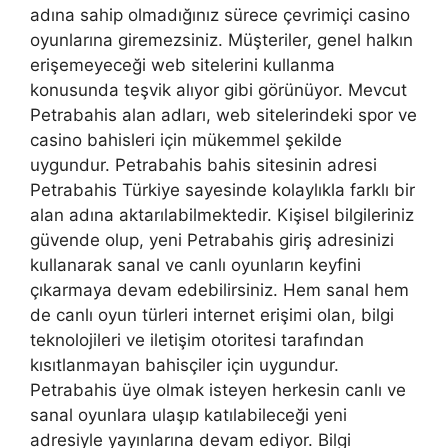
adına sahip olmadığınız sürece çevrimiçi casino
oyunlarına giremezsiniz. Müşteriler, genel halkın
erişemeyeceği web sitelerini kullanma
konusunda teşvik alıyor gibi görünüyor. Mevcut
Petrabahis alan adları, web sitelerindeki spor ve
casino bahisleri için mükemmel şekilde
uygundur. Petrabahis bahis sitesinin adresi
Petrabahis Türkiye sayesinde kolaylıkla farklı bir
alan adına aktarılabilmektedir. Kişisel bilgileriniz
güvende olup, yeni Petrabahis giriş adresinizi
kullanarak sanal ve canlı oyunların keyfini
çıkarmaya devam edebilirsiniz. Hem sanal hem
de canlı oyun türleri internet erişimi olan, bilgi
teknolojileri ve iletişim otoritesi tarafından
kısıtlanmayan bahisçiler için uygundur.
Petrabahis üye olmak isteyen herkesin canlı ve
sanal oyunlara ulaşıp katılabileceği yeni
adresiyle yayınlarına devam ediyor. Bilgi