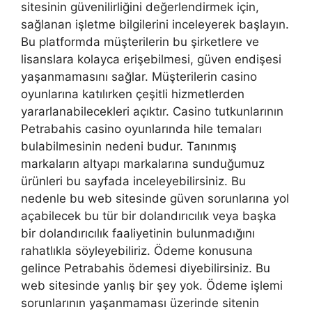
sitesinin güvenilirliğini değerlendirmek için,
sağlanan işletme bilgilerini inceleyerek başlayın.
Bu platformda müşterilerin bu şirketlere ve
lisanslara kolayca erişebilmesi, güven endişesi
yaşanmamasını sağlar. Müşterilerin casino
oyunlarına katılırken çeşitli hizmetlerden
yararlanabilecekleri açıktır. Casino tutkunlarının
Petrabahis casino oyunlarında hile temaları
bulabilmesinin nedeni budur. Tanınmış
markaların altyapı markalarına sunduğumuz
ürünleri bu sayfada inceleyebilirsiniz. Bu
nedenle bu web sitesinde güven sorunlarına yol
açabilecek bu tür bir dolandırıcılık veya başka
bir dolandırıcılık faaliyetinin bulunmadığını
rahatlıkla söyleyebiliriz. Ödeme konusuna
gelince Petrabahis ödemesi diyebilirsiniz. Bu
web sitesinde yanlış bir şey yok. Ödeme işlemi
sorunlarının yaşanmaması üzerinde sitenin