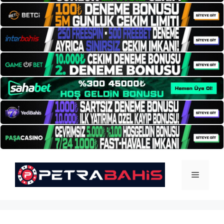
İçeriğe
atla
Menü