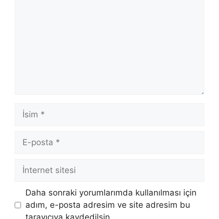
İsim
E-
posta
İnternet
sitesi
Daha sonraki yorumlarımda kullanılması için
adım, e-posta adresim ve site adresim bu
tarayıcıya kaydedilsin.