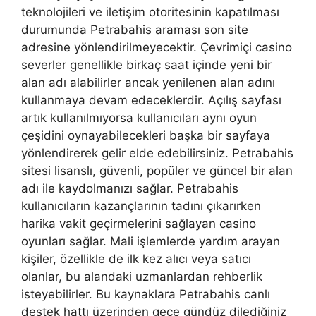
teknolojileri ve iletişim otoritesinin kapatılması
durumunda Petrabahis araması son site
adresine yönlendirilmeyecektir. Çevrimiçi casino
severler genellikle birkaç saat içinde yeni bir
alan adı alabilirler ancak yenilenen alan adını
kullanmaya devam edeceklerdir. Açılış sayfası
artık kullanılmıyorsa kullanıcıları aynı oyun
çeşidini oynayabilecekleri başka bir sayfaya
yönlendirerek gelir elde edebilirsiniz. Petrabahis
sitesi lisanslı, güvenli, popüler ve güncel bir alan
adı ile kaydolmanızı sağlar. Petrabahis
kullanıcıların kazançlarının tadını çıkarırken
harika vakit geçirmelerini sağlayan casino
oyunları sağlar. Mali işlemlerde yardım arayan
kişiler, özellikle de ilk kez alıcı veya satıcı
olanlar, bu alandaki uzmanlardan rehberlik
isteyebilirler. Bu kaynaklara Petrabahis canlı
destek hattı üzerinden gece gündüz dilediğiniz