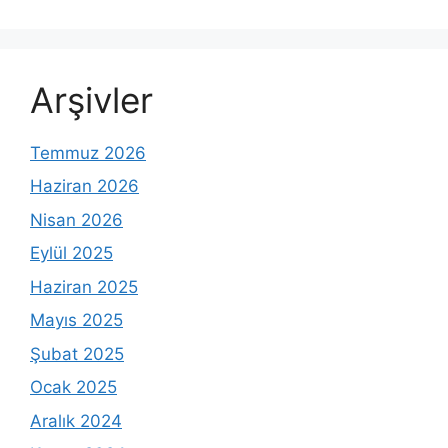
Arşivler
Temmuz 2026
Haziran 2026
Nisan 2026
Eylül 2025
Haziran 2025
Mayıs 2025
Şubat 2025
Ocak 2025
Aralık 2024