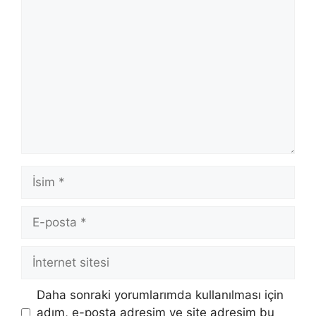
Yorum
İsim
E-
posta
İnternet
sitesi
Daha sonraki yorumlarımda kullanılması için
adım, e-posta adresim ve site adresim bu