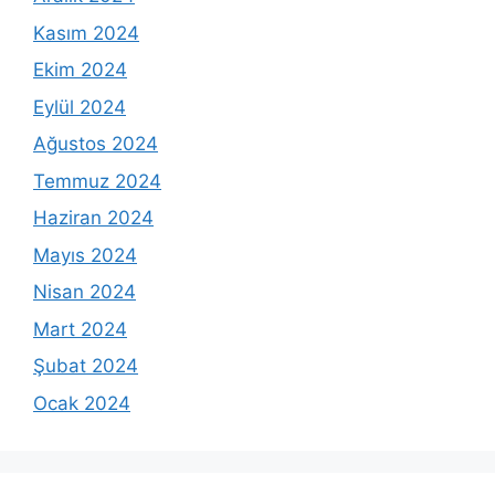
Kasım 2024
Ekim 2024
Eylül 2024
Ağustos 2024
Temmuz 2024
Haziran 2024
Mayıs 2024
Nisan 2024
Mart 2024
Şubat 2024
Ocak 2024