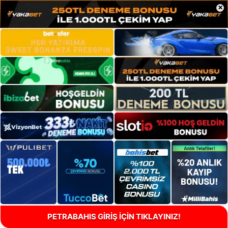
×
PETRABAHIS GİRİŞ İÇİN TIKLAYINIZ!