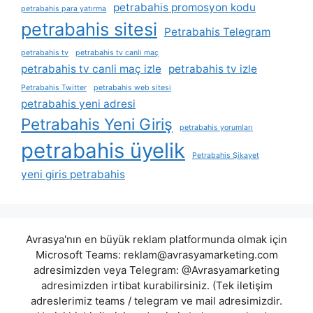
petrabahis promosyon kodu
petrabahis para yatırma
petrabahis sitesi
Petrabahis Telegram
petrabahis tv
petrabahis tv canli maç
petrabahis tv canli maç izle
petrabahis tv izle
Petrabahis Twitter
petrabahis web sitesi
petrabahis yeni adresi
Petrabahis Yeni Giriş
petrabahis yorumları
petrabahis üyelik
Petrabahis Şikayet
yeni giris petrabahis
Avrasya'nın en büyük reklam platformunda olmak için
Microsoft Teams:
reklam@avrasyamarketing.com
adresimizden veya Telegram: @Avrasyamarketing
adresimizden irtibat kurabilirsiniz. (Tek iletişim
adreslerimiz teams / telegram ve mail adresimizdir.