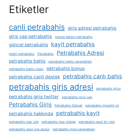
Etiketler
canli petrabahis
giris adresi petrabahis
giris yap petrabahis
güncel adresi petrabahis
kayit petrabahis
güncel petrabahis
Petrabahis Adresi
mobil petrabahis
Petrabahis
petrabahis bahis
petrabahis bahis seçenekleri
petrabahis bonus
petrabahis bahis sitesi
petrabahis canlı bahis
petrabahis canli destek
petrabahis giris adresi
petrabahis girisi
petrabahis giris twitter
petrabahis giris yap
Petrabahis Giriş
Petrabahis Güncel
petrabahis güvenlir mi
petrabahis kayit
petrabahis hakkında
petrabahis maç izle
petrabahis maç izleme
petrabahis nasil bir site
petrabahis nasıl üye olunur
petrabahis oyun seçenekleri