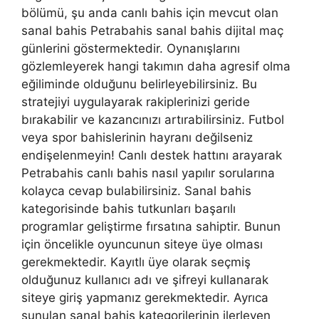
bölümü, şu anda canlı bahis için mevcut olan
sanal bahis Petrabahis sanal bahis dijital maç
günlerini göstermektedir. Oynanışlarını
gözlemleyerek hangi takımın daha agresif olma
eğiliminde olduğunu belirleyebilirsiniz. Bu
stratejiyi uygulayarak rakiplerinizi geride
bırakabilir ve kazancınızı artırabilirsiniz. Futbol
veya spor bahislerinin hayranı değilseniz
endişelenmeyin! Canlı destek hattını arayarak
Petrabahis canlı bahis nasıl yapılır sorularına
kolayca cevap bulabilirsiniz. Sanal bahis
kategorisinde bahis tutkunları başarılı
programlar geliştirme fırsatına sahiptir. Bunun
için öncelikle oyuncunun siteye üye olması
gerekmektedir. Kayıtlı üye olarak seçmiş
olduğunuz kullanıcı adı ve şifreyi kullanarak
siteye giriş yapmanız gerekmektedir. Ayrıca
sunulan sanal bahis kategorilerinin ilerleyen