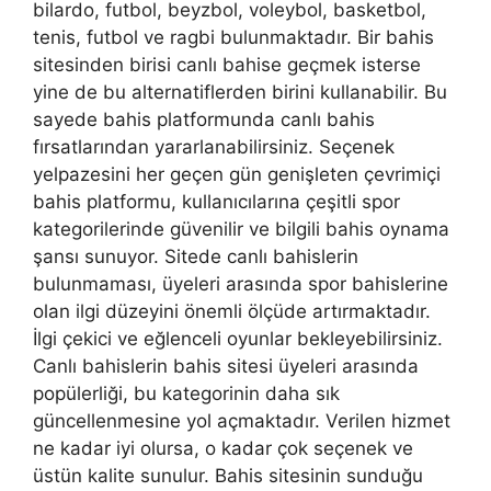
bilardo, futbol, ​​beyzbol, voleybol, basketbol, ​​
tenis, futbol ve ragbi bulunmaktadır. Bir bahis
sitesinden birisi canlı bahise geçmek isterse
yine de bu alternatiflerden birini kullanabilir. Bu
sayede bahis platformunda canlı bahis
fırsatlarından yararlanabilirsiniz. Seçenek
yelpazesini her geçen gün genişleten çevrimiçi
bahis platformu, kullanıcılarına çeşitli spor
kategorilerinde güvenilir ve bilgili bahis oynama
şansı sunuyor. Sitede canlı bahislerin
bulunmaması, üyeleri arasında spor bahislerine
olan ilgi düzeyini önemli ölçüde artırmaktadır.
İlgi çekici ve eğlenceli oyunlar bekleyebilirsiniz.
Canlı bahislerin bahis sitesi üyeleri arasında
popülerliği, bu kategorinin daha sık
güncellenmesine yol açmaktadır. Verilen hizmet
ne kadar iyi olursa, o kadar çok seçenek ve
üstün kalite sunulur. Bahis sitesinin sunduğu