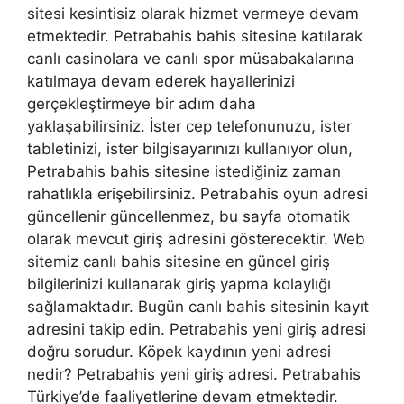
sitesi kesintisiz olarak hizmet vermeye devam
etmektedir. Petrabahis bahis sitesine katılarak
canlı casinolara ve canlı spor müsabakalarına
katılmaya devam ederek hayallerinizi
gerçekleştirmeye bir adım daha
yaklaşabilirsiniz. İster cep telefonunuzu, ister
tabletinizi, ister bilgisayarınızı kullanıyor olun,
Petrabahis bahis sitesine istediğiniz zaman
rahatlıkla erişebilirsiniz. Petrabahis oyun adresi
güncellenir güncellenmez, bu sayfa otomatik
olarak mevcut giriş adresini gösterecektir. Web
sitemiz canlı bahis sitesine en güncel giriş
bilgilerinizi kullanarak giriş yapma kolaylığı
sağlamaktadır. Bugün canlı bahis sitesinin kayıt
adresini takip edin. Petrabahis yeni giriş adresi
doğru sorudur. Köpek kaydının yeni adresi
nedir? Petrabahis yeni giriş adresi. Petrabahis
Türkiye’de faaliyetlerine devam etmektedir.