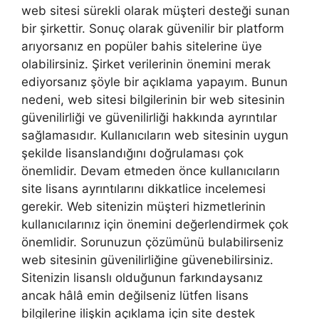
web sitesi sürekli olarak müşteri desteği sunan
bir şirkettir. Sonuç olarak güvenilir bir platform
arıyorsanız en popüler bahis sitelerine üye
olabilirsiniz. Şirket verilerinin önemini merak
ediyorsanız şöyle bir açıklama yapayım. Bunun
nedeni, web sitesi bilgilerinin bir web sitesinin
güvenilirliği ve güvenilirliği hakkında ayrıntılar
sağlamasıdır. Kullanıcıların web sitesinin uygun
şekilde lisanslandığını doğrulaması çok
önemlidir. Devam etmeden önce kullanıcıların
site lisans ayrıntılarını dikkatlice incelemesi
gerekir. Web sitenizin müşteri hizmetlerinin
kullanıcılarınız için önemini değerlendirmek çok
önemlidir. Sorunuzun çözümünü bulabilirseniz
web sitesinin güvenilirliğine güvenebilirsiniz.
Sitenizin lisanslı olduğunun farkındaysanız
ancak hâlâ emin değilseniz lütfen lisans
bilgilerine ilişkin açıklama için site destek