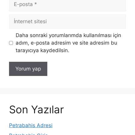
E-
posta
İnternet
sitesi
Daha sonraki yorumlarımda kullanılması için
adım, e-posta adresim ve site adresim bu
tarayıcıya kaydedilsin.
Son Yazılar
Petrabahis Adresi