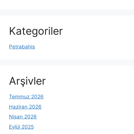
Kategoriler
Petrabahis
Arşivler
Temmuz 2026
Haziran 2026
Nisan 2026
Eylül 2025