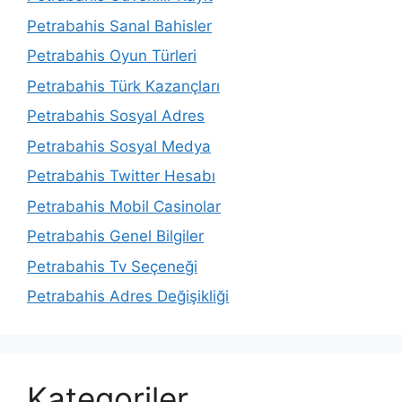
Petrabahis Sanal Bahisler
Petrabahis Oyun Türleri
Petrabahis Türk Kazançları
Petrabahis Sosyal Adres
Petrabahis Sosyal Medya
Petrabahis Twitter Hesabı
Petrabahis Mobil Casinolar
Petrabahis Genel Bilgiler
Petrabahis Tv Seçeneği
Petrabahis Adres Değişikliği
Kategoriler