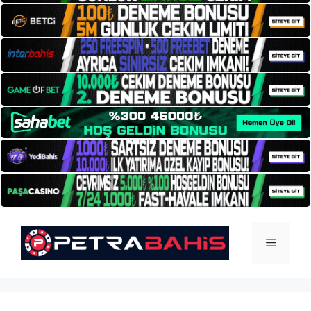
İçeriğe
atla
Menü