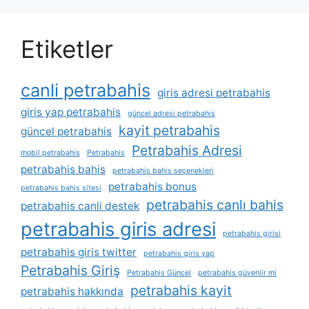
Etiketler
canli petrabahis
giris adresi petrabahis
giris yap petrabahis
güncel adresi petrabahis
kayit petrabahis
güncel petrabahis
Petrabahis Adresi
mobil petrabahis
Petrabahis
petrabahis bahis
petrabahis bahis seçenekleri
petrabahis bonus
petrabahis bahis sitesi
petrabahis canlı bahis
petrabahis canli destek
petrabahis giris adresi
petrabahis girisi
petrabahis giris twitter
petrabahis giris yap
Petrabahis Giriş
Petrabahis Güncel
petrabahis güvenlir mi
petrabahis kayit
petrabahis hakkında