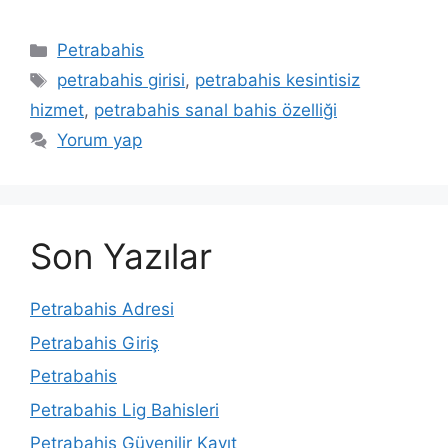
Kategoriler
Petrabahis
Etiketler
petrabahis girisi
,
petrabahis kesintisiz
hizmet
,
petrabahis sanal bahis özelliği
Yorum yap
Son Yazılar
Petrabahis Adresi
Petrabahis Giriş
Petrabahis
Petrabahis Lig Bahisleri
Petrabahis Güvenilir Kayıt