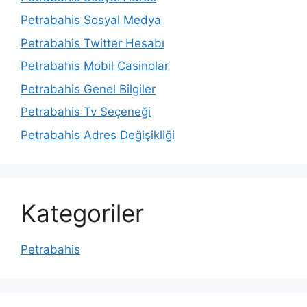
Petrabahis Sosyal Medya
Petrabahis Twitter Hesabı
Petrabahis Mobil Casinolar
Petrabahis Genel Bilgiler
Petrabahis Tv Seçeneği
Petrabahis Adres Değişikliği
Kategoriler
Petrabahis