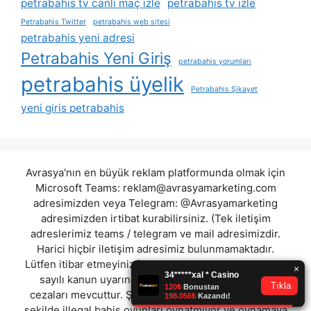
petrabahis tv canli maç izle
petrabahis tv izle
Petrabahis Twitter
petrabahis web sitesi
petrabahis yeni adresi
Petrabahis Yeni Giriş
petrabahis yorumları
petrabahis üyelik
Petrabahis Şikayet
yeni giris petrabahis
Avrasya'nın en büyük reklam platformunda olmak için
Microsoft Teams:
reklam@avrasyamarketing.com
adresimizden veya Telegram: @Avrasyamarketing
adresimizden irtibat kurabilirsiniz. (Tek iletişim
adreslerimiz teams / telegram ve mail adresimizdir.
Harici hiçbir iletişim adresimiz bulunmamaktadır.
Lütfen itibar etmeyiniz.) Türkiye yasalarına göre 7258
sayılı kanun uyarınca yasa dışı bahis oynamanın
cezaları mevcuttur. Şu an bulunduğunuz site hiç bir
şekilde illegal bahis oyunları oynatmıyor ve oynamaya