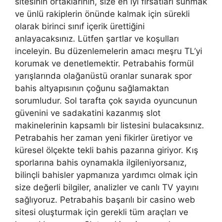
sitesinin ortaklarının, size en iyi fırsatları sunmak
ve ünlü rakiplerin önünde kalmak için sürekli
olarak birinci sınıf içerik ürettiğini
anlayacaksınız. Lütfen şartlar ve koşulları
inceleyin. Bu düzenlemelerin amacı meşru TL’yi
korumak ve denetlemektir. Petrabahis formül
yarışlarında olağanüstü oranlar sunarak spor
bahis altyapısının çoğunu sağlamaktan
sorumludur. Sol tarafta çok sayıda oyuncunun
güvenini ve sadakatini kazanmış slot
makinelerinin kapsamlı bir listesini bulacaksınız.
Petrabahis her zaman yeni fikirler üretiyor ve
küresel ölçekte tekli bahis pazarına giriyor. Kış
sporlarına bahis oynamakla ilgileniyorsanız,
bilinçli bahisler yapmanıza yardımcı olmak için
size değerli bilgiler, analizler ve canlı TV yayını
sağlıyoruz. Petrabahis başarılı bir casino web
sitesi oluşturmak için gerekli tüm araçları ve