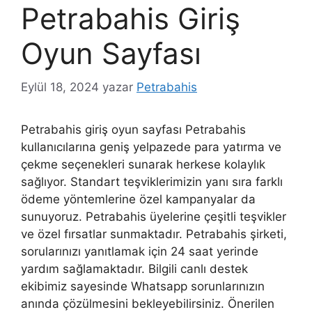
Petrabahis Giriş
Oyun Sayfası
Eylül 18, 2024
yazar
Petrabahis
Petrabahis giriş oyun sayfası Petrabahis
kullanıcılarına geniş yelpazede para yatırma ve
çekme seçenekleri sunarak herkese kolaylık
sağlıyor. Standart teşviklerimizin yanı sıra farklı
ödeme yöntemlerine özel kampanyalar da
sunuyoruz. Petrabahis üyelerine çeşitli teşvikler
ve özel fırsatlar sunmaktadır. Petrabahis şirketi,
sorularınızı yanıtlamak için 24 saat yerinde
yardım sağlamaktadır. Bilgili canlı destek
ekibimiz sayesinde Whatsapp sorunlarınızın
anında çözülmesini bekleyebilirsiniz. Önerilen