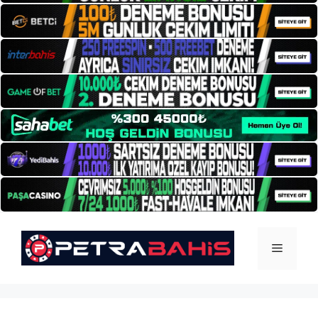
İçeriğe
atla
Menü