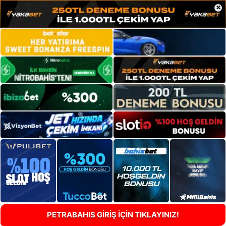
×
PETRABAHIS GİRİŞ İÇİN TIKLAYINIZ!