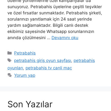
ödeme yöntemlerine özel kampanyalar da
sunuyoruz. Petrabahis üyelerine çeşitli teşvikler
ve özel fırsatlar sunmaktadır. Petrabahis şirketi,
sorularınızı yanıtlamak için 24 saat yerinde
yardım sağlamaktadır. Bilgili canlı destek
ekibimiz sayesinde Whatsapp sorunlarınızın
anında çözülmesini …
Devamını oku
Kategoriler
Petrabahis
Etiketler
petrabahis giriş oyun sayfası
,
petrabahis
oyunları
,
petrabahis tv canli maç
Yorum yap
Son Yazılar