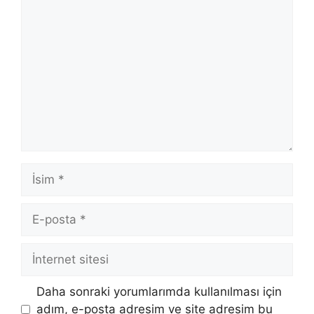
Yorum
İsim
E-
posta
İnternet
sitesi
Daha sonraki yorumlarımda kullanılması için
adım, e-posta adresim ve site adresim bu