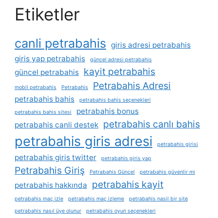
Etiketler
canli petrabahis
giris adresi petrabahis
giris yap petrabahis
güncel adresi petrabahis
kayit petrabahis
güncel petrabahis
Petrabahis Adresi
mobil petrabahis
Petrabahis
petrabahis bahis
petrabahis bahis seçenekleri
petrabahis bonus
petrabahis bahis sitesi
petrabahis canlı bahis
petrabahis canli destek
petrabahis giris adresi
petrabahis girisi
petrabahis giris twitter
petrabahis giris yap
Petrabahis Giriş
Petrabahis Güncel
petrabahis güvenlir mi
petrabahis kayit
petrabahis hakkında
petrabahis maç izle
petrabahis maç izleme
petrabahis nasil bir site
petrabahis nasıl üye olunur
petrabahis oyun seçenekleri