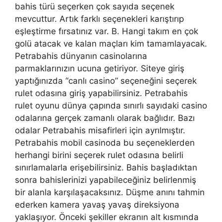
bahis türü seçerken çok sayıda seçenek
mevcuttur. Artık farklı seçenekleri karıştırıp
eşleştirme fırsatınız var. B. Hangi takım en çok
golü atacak ve kalan maçları kim tamamlayacak.
Petrabahis dünyanın casinolarına
parmaklarınızın ucuna getiriyor. Siteye giriş
yaptığınızda “canlı casino” seçeneğini seçerek
rulet odasına giriş yapabilirsiniz. Petrabahis
rulet oyunu dünya çapında sınırlı sayıdaki casino
odalarına gerçek zamanlı olarak bağlıdır. Bazı
odalar Petrabahis misafirleri için ayrılmıştır.
Petrabahis mobil casinoda bu seçeneklerden
herhangi birini seçerek rulet odasına belirli
sınırlamalarla erişebilirsiniz. Bahis başladıktan
sonra bahislerinizi yapabileceğiniz belirlenmiş
bir alanla karşılaşacaksınız. Düşme anını tahmin
ederken kamera yavaş yavaş direksiyona
yaklaşıyor. Önceki şekiller ekranın alt kısmında