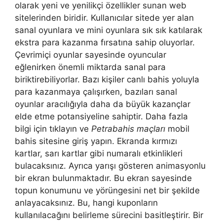
olarak yeni ve yenilikçi özellikler sunan web
sitelerinden biridir. Kullanıcılar sitede yer alan
sanal oyunlara ve mini oyunlara sık sık katılarak
ekstra para kazanma fırsatına sahip oluyorlar.
Çevrimiçi oyunlar sayesinde oyuncular
eğlenirken önemli miktarda sanal para
biriktirebiliyorlar. Bazı kişiler canlı bahis yoluyla
para kazanmaya çalışırken, bazıları sanal
oyunlar aracılığıyla daha da büyük kazançlar
elde etme potansiyeline sahiptir. Daha fazla
bilgi için tıklayın ve
Petrabahis maçları
mobil
bahis sitesine giriş yapın. Ekranda kırmızı
kartlar, sarı kartlar gibi numaralı etkinlikleri
bulacaksınız. Ayrıca yarışı gösteren animasyonlu
bir ekran bulunmaktadır. Bu ekran sayesinde
topun konumunu ve yörüngesini net bir şekilde
anlayacaksınız. Bu, hangi kuponların
kullanılacağını belirleme sürecini basitleştirir. Bir