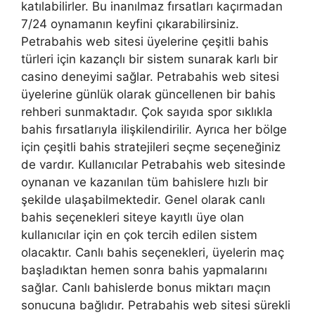
katılabilirler. Bu inanılmaz fırsatları kaçırmadan
7/24 oynamanın keyfini çıkarabilirsiniz.
Petrabahis web sitesi üyelerine çeşitli bahis
türleri için kazançlı bir sistem sunarak karlı bir
casino deneyimi sağlar. Petrabahis web sitesi
üyelerine günlük olarak güncellenen bir bahis
rehberi sunmaktadır. Çok sayıda spor sıklıkla
bahis fırsatlarıyla ilişkilendirilir. Ayrıca her bölge
için çeşitli bahis stratejileri seçme seçeneğiniz
de vardır. Kullanıcılar Petrabahis web sitesinde
oynanan ve kazanılan tüm bahislere hızlı bir
şekilde ulaşabilmektedir. Genel olarak canlı
bahis seçenekleri siteye kayıtlı üye olan
kullanıcılar için en çok tercih edilen sistem
olacaktır. Canlı bahis seçenekleri, üyelerin maç
başladıktan hemen sonra bahis yapmalarını
sağlar. Canlı bahislerde bonus miktarı maçın
sonucuna bağlıdır. Petrabahis web sitesi sürekli