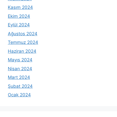
Kasım 2024
Ekim 2024
Eylül 2024
Ağustos 2024
Temmuz 2024
Haziran 2024
Mayıs 2024
Nisan 2024
Mart 2024
Şubat 2024
Ocak 2024