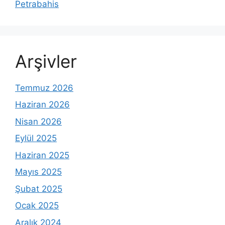
Petrabahis
Arşivler
Temmuz 2026
Haziran 2026
Nisan 2026
Eylül 2025
Haziran 2025
Mayıs 2025
Şubat 2025
Ocak 2025
Aralık 2024