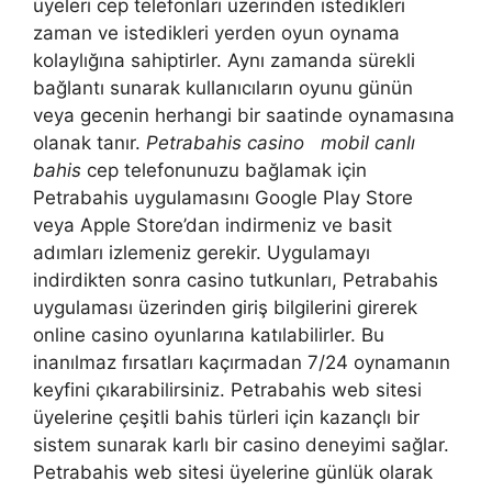
üyeleri cep telefonları üzerinden istedikleri
zaman ve istedikleri yerden oyun oynama
kolaylığına sahiptirler. Aynı zamanda sürekli
bağlantı sunarak kullanıcıların oyunu günün
veya gecenin herhangi bir saatinde oynamasına
olanak tanır.
Petrabahis casino mobil canlı
bahis
cep telefonunuzu bağlamak için
Petrabahis uygulamasını Google Play Store
veya Apple Store’dan indirmeniz ve basit
adımları izlemeniz gerekir. Uygulamayı
indirdikten sonra casino tutkunları, Petrabahis
uygulaması üzerinden giriş bilgilerini girerek
online casino oyunlarına katılabilirler. Bu
inanılmaz fırsatları kaçırmadan 7/24 oynamanın
keyfini çıkarabilirsiniz. Petrabahis web sitesi
üyelerine çeşitli bahis türleri için kazançlı bir
sistem sunarak karlı bir casino deneyimi sağlar.
Petrabahis web sitesi üyelerine günlük olarak