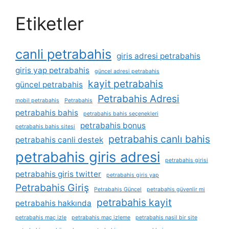
Etiketler
canli petrabahis
giris adresi petrabahis
giris yap petrabahis
güncel adresi petrabahis
kayit petrabahis
güncel petrabahis
Petrabahis Adresi
mobil petrabahis
Petrabahis
petrabahis bahis
petrabahis bahis seçenekleri
petrabahis bonus
petrabahis bahis sitesi
petrabahis canlı bahis
petrabahis canli destek
petrabahis giris adresi
petrabahis girisi
petrabahis giris twitter
petrabahis giris yap
Petrabahis Giriş
Petrabahis Güncel
petrabahis güvenlir mi
petrabahis kayit
petrabahis hakkında
petrabahis maç izle
petrabahis maç izleme
petrabahis nasil bir site