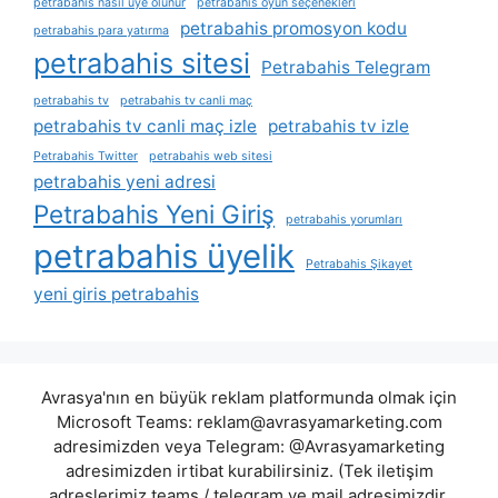
petrabahis nasıl üye olunur
petrabahis oyun seçenekleri
petrabahis promosyon kodu
petrabahis para yatırma
petrabahis sitesi
Petrabahis Telegram
petrabahis tv
petrabahis tv canli maç
petrabahis tv canli maç izle
petrabahis tv izle
Petrabahis Twitter
petrabahis web sitesi
petrabahis yeni adresi
Petrabahis Yeni Giriş
petrabahis yorumları
petrabahis üyelik
Petrabahis Şikayet
yeni giris petrabahis
Avrasya'nın en büyük reklam platformunda olmak için
Microsoft Teams:
reklam@avrasyamarketing.com
adresimizden veya Telegram: @Avrasyamarketing
adresimizden irtibat kurabilirsiniz. (Tek iletişim
adreslerimiz teams / telegram ve mail adresimizdir.