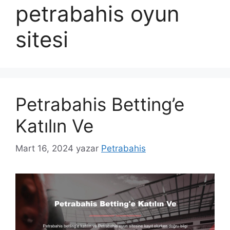
petrabahis oyun
sitesi
Petrabahis Betting’e
Katılın Ve
Mart 16, 2024
yazar
Petrabahis