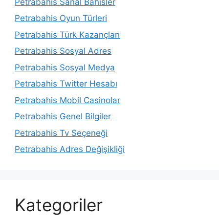
Petrabahis Sanal Bahisler
Petrabahis Oyun Türleri
Petrabahis Türk Kazançları
Petrabahis Sosyal Adres
Petrabahis Sosyal Medya
Petrabahis Twitter Hesabı
Petrabahis Mobil Casinolar
Petrabahis Genel Bilgiler
Petrabahis Tv Seçeneği
Petrabahis Adres Değişikliği
Kategoriler