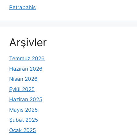
Petrabahis
Arşivler
Temmuz 2026
Haziran 2026
Nisan 2026
Eylül 2025
Haziran 2025
Mayıs 2025
Şubat 2025
Ocak 2025