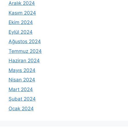
Aralık 2024
Kasım 2024
Ekim 2024
Eylül 2024
Ağustos 2024
Temmuz 2024
Haziran 2024
Mayıs 2024
Nisan 2024
Mart 2024
Şubat 2024
Ocak 2024