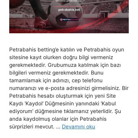
Petrabahis betting’e katılın ve Petrabahis oyun
sitesine kayıt olurken doğru bilgi vermeniz
gerekmektedir. Grubumuza katılmak için bazı
bilgileri vermeniz gerekmektedir. Bunu
tamamlamak için adınızı, cep telefonu
numaranızı ve e-posta adresinizi girmelisiniz. Bir
Petrabahis hesabı oluşturmak için yeni Site
Kaydı ‘Kaydol’ Düğmesinin yanındaki ‘Kabul
ediyorum’ düğmesine tıklamanız yeterlidir. Şu
anda kaydolmuş olanlar için Petrabahis
sürprizleri mevcut. …
Devamını oku