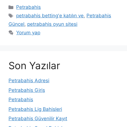
Kategoriler
Petrabahis
Etiketler
petrabahis betting'e katılın ve
,
Petrabahis
Güncel
,
petrabahis oyun sitesi
Yorum yap
Son Yazılar
Petrabahis Adresi
Petrabahis Giriş
Petrabahis
Petrabahis Lig Bahisleri
Petrabahis Güvenilir Kayıt