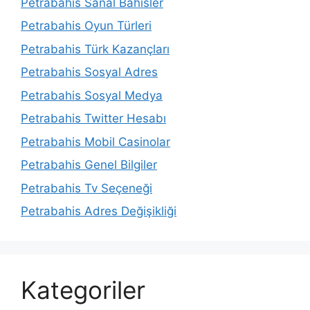
Petrabahis Sanal Bahisler
Petrabahis Oyun Türleri
Petrabahis Türk Kazançları
Petrabahis Sosyal Adres
Petrabahis Sosyal Medya
Petrabahis Twitter Hesabı
Petrabahis Mobil Casinolar
Petrabahis Genel Bilgiler
Petrabahis Tv Seçeneği
Petrabahis Adres Değişikliği
Kategoriler