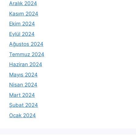
Aralık 2024
Kasım 2024
Ekim 2024
Eylül 2024
Ağustos 2024
Temmuz 2024
Haziran 2024
Mayıs 2024
Nisan 2024
Mart 2024
Şubat 2024
Ocak 2024