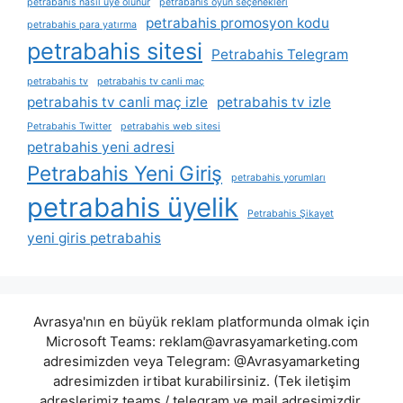
petrabahis nasıl üye olunur
petrabahis oyun seçenekleri
petrabahis promosyon kodu
petrabahis para yatırma
petrabahis sitesi
Petrabahis Telegram
petrabahis tv
petrabahis tv canli maç
petrabahis tv canli maç izle
petrabahis tv izle
Petrabahis Twitter
petrabahis web sitesi
petrabahis yeni adresi
Petrabahis Yeni Giriş
petrabahis yorumları
petrabahis üyelik
Petrabahis Şikayet
yeni giris petrabahis
Avrasya'nın en büyük reklam platformunda olmak için
Microsoft Teams:
reklam@avrasyamarketing.com
adresimizden veya Telegram: @Avrasyamarketing
adresimizden irtibat kurabilirsiniz. (Tek iletişim
adreslerimiz teams / telegram ve mail adresimizdir.