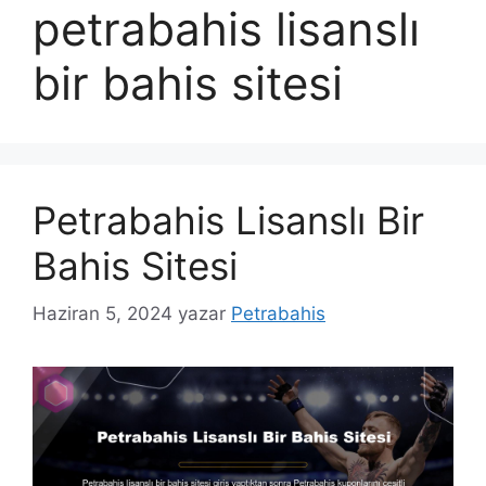
petrabahis lisanslı
bir bahis sitesi
Petrabahis Lisanslı Bir
Bahis Sitesi
Haziran 5, 2024
yazar
Petrabahis