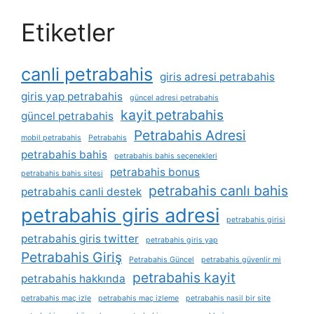
Etiketler
canli petrabahis
giris adresi petrabahis
giris yap petrabahis
güncel adresi petrabahis
kayit petrabahis
güncel petrabahis
Petrabahis Adresi
mobil petrabahis
Petrabahis
petrabahis bahis
petrabahis bahis seçenekleri
petrabahis bonus
petrabahis bahis sitesi
petrabahis canlı bahis
petrabahis canli destek
petrabahis giris adresi
petrabahis girisi
petrabahis giris twitter
petrabahis giris yap
Petrabahis Giriş
Petrabahis Güncel
petrabahis güvenlir mi
petrabahis kayit
petrabahis hakkında
petrabahis maç izle
petrabahis maç izleme
petrabahis nasil bir site