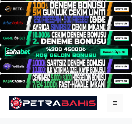
İçeriğe
atla
Menü