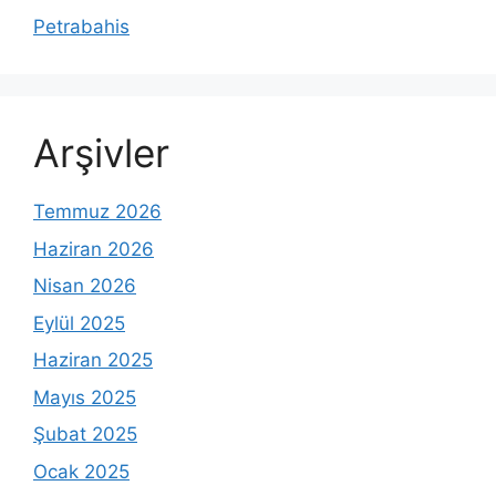
Petrabahis
Arşivler
Temmuz 2026
Haziran 2026
Nisan 2026
Eylül 2025
Haziran 2025
Mayıs 2025
Şubat 2025
Ocak 2025