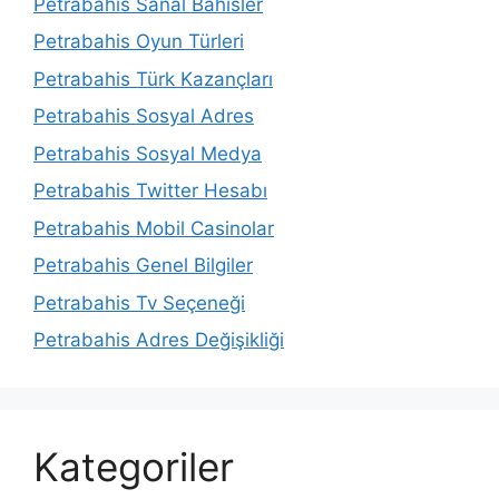
Petrabahis Sanal Bahisler
Petrabahis Oyun Türleri
Petrabahis Türk Kazançları
Petrabahis Sosyal Adres
Petrabahis Sosyal Medya
Petrabahis Twitter Hesabı
Petrabahis Mobil Casinolar
Petrabahis Genel Bilgiler
Petrabahis Tv Seçeneği
Petrabahis Adres Değişikliği
Kategoriler