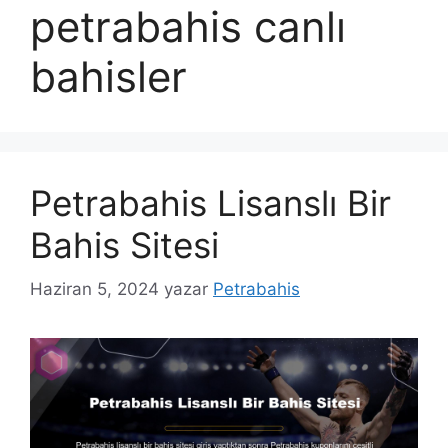
petrabahis canlı
bahisler
Petrabahis Lisanslı Bir
Bahis Sitesi
Haziran 5, 2024
yazar
Petrabahis