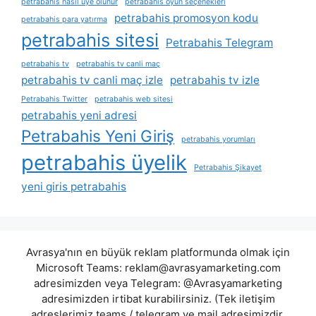
petrabahis nasıl üye olunur
petrabahis oyun seçenekleri
petrabahis promosyon kodu
petrabahis para yatırma
petrabahis sitesi
Petrabahis Telegram
petrabahis tv
petrabahis tv canli maç
petrabahis tv canli maç izle
petrabahis tv izle
Petrabahis Twitter
petrabahis web sitesi
petrabahis yeni adresi
Petrabahis Yeni Giriş
petrabahis yorumları
petrabahis üyelik
Petrabahis Şikayet
yeni giris petrabahis
Avrasya'nın en büyük reklam platformunda olmak için
Microsoft Teams:
reklam@avrasyamarketing.com
adresimizden veya Telegram: @Avrasyamarketing
adresimizden irtibat kurabilirsiniz. (Tek iletişim
adreslerimiz teams / telegram ve mail adresimizdir.