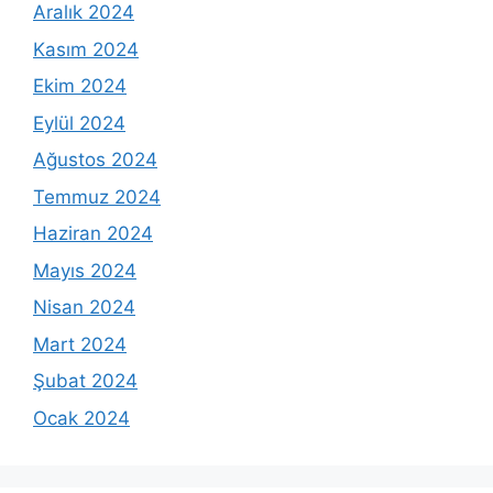
Aralık 2024
Kasım 2024
Ekim 2024
Eylül 2024
Ağustos 2024
Temmuz 2024
Haziran 2024
Mayıs 2024
Nisan 2024
Mart 2024
Şubat 2024
Ocak 2024