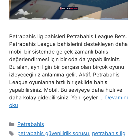
Petrabahis lig bahisleri Petrabahis League Bets.
Petrabahis League bahislerini destekleyen daha
mobil bir sistemde gerçek zamanlı bahis
değerlendirmesi için bir oda da yapabilirsiniz.
Bu alan, aynı ligin bir parçası olan birçok oyunu
izleyeceğiniz anlamına gelir. Aktif. Petrabahis
League oyunlarına hızlı bir şekilde bahis
yapabilirsiniz. Mobil. Bu seviyeye daha hızlı ve
daha kolay gidebilirsiniz. Yeni şeyler …
Devamını
oku
Kategoriler
Petrabahis
Etiketler
petrabahis güvenilirlik sorusu
,
petrabahis lig