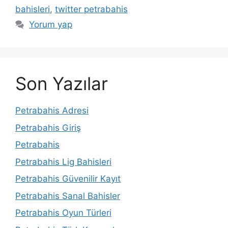
bahisleri
,
twitter petrabahis
Yorum yap
Son Yazılar
Petrabahis Adresi
Petrabahis Giriş
Petrabahis
Petrabahis Lig Bahisleri
Petrabahis Güvenilir Kayıt
Petrabahis Sanal Bahisler
Petrabahis Oyun Türleri