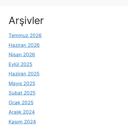
Arşivler
Temmuz 2026
Haziran 2026
Nisan 2026
Eylül 2025
Haziran 2025
Mayıs 2025
Şubat 2025
Ocak 2025
Aralık 2024
Kasım 2024