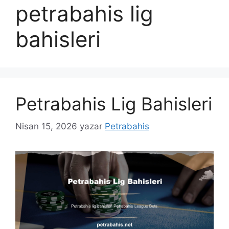
petrabahis lig
bahisleri
Petrabahis Lig Bahisleri
Nisan 15, 2026
yazar
Petrabahis