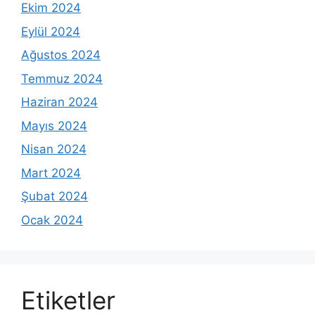
Ekim 2024
Eylül 2024
Ağustos 2024
Temmuz 2024
Haziran 2024
Mayıs 2024
Nisan 2024
Mart 2024
Şubat 2024
Ocak 2024
Etiketler