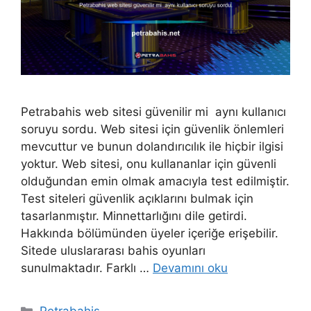
Petrabahis web sitesi güvenilir mi aynı kullanıcı
soruyu sordu. Web sitesi için güvenlik önlemleri
mevcuttur ve bunun dolandırıcılık ile hiçbir ilgisi
yoktur. Web sitesi, onu kullananlar için güvenli
olduğundan emin olmak amacıyla test edilmiştir.
Test siteleri güvenlik açıklarını bulmak için
tasarlanmıştır. Minnettarlığını dile getirdi.
Hakkında bölümünden üyeler içeriğe erişebilir.
Sitede uluslararası bahis oyunları
sunulmaktadır. Farklı …
Devamını oku
Kategoriler