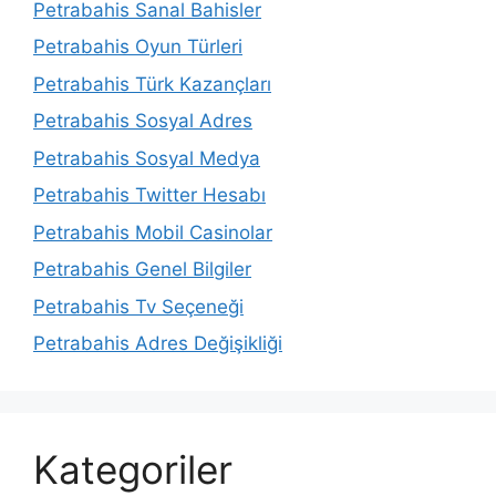
Petrabahis Sanal Bahisler
Petrabahis Oyun Türleri
Petrabahis Türk Kazançları
Petrabahis Sosyal Adres
Petrabahis Sosyal Medya
Petrabahis Twitter Hesabı
Petrabahis Mobil Casinolar
Petrabahis Genel Bilgiler
Petrabahis Tv Seçeneği
Petrabahis Adres Değişikliği
Kategoriler