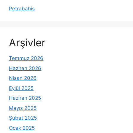
Petrabahis
Arşivler
Temmuz 2026
Haziran 2026
Nisan 2026
Eylül 2025
Haziran 2025
Mayıs 2025
Şubat 2025
Ocak 2025