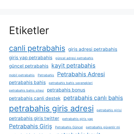
Etiketler
canli petrabahis
giris adresi petrabahis
giris yap petrabahis
güncel adresi petrabahis
kayit petrabahis
güncel petrabahis
Petrabahis Adresi
mobil petrabahis
Petrabahis
petrabahis bahis
petrabahis bahis seçenekleri
petrabahis bonus
petrabahis bahis sitesi
petrabahis canlı bahis
petrabahis canli destek
petrabahis giris adresi
petrabahis girisi
petrabahis giris twitter
petrabahis giris yap
Petrabahis Giriş
Petrabahis Güncel
petrabahis güvenlir mi