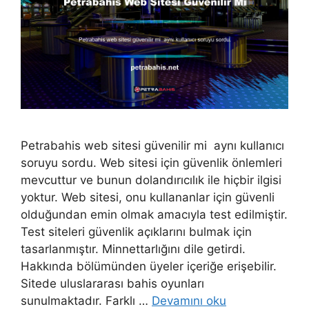
Petrabahis web sitesi güvenilir mi aynı kullanıcı
soruyu sordu. Web sitesi için güvenlik önlemleri
mevcuttur ve bunun dolandırıcılık ile hiçbir ilgisi
yoktur. Web sitesi, onu kullananlar için güvenli
olduğundan emin olmak amacıyla test edilmiştir.
Test siteleri güvenlik açıklarını bulmak için
tasarlanmıştır. Minnettarlığını dile getirdi.
Hakkında bölümünden üyeler içeriğe erişebilir.
Sitede uluslararası bahis oyunları
sunulmaktadır. Farklı …
Devamını oku