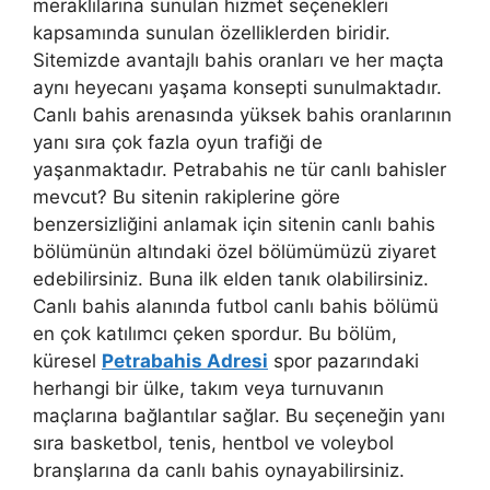
meraklılarına sunulan hizmet seçenekleri
kapsamında sunulan özelliklerden biridir.
Sitemizde avantajlı bahis oranları ve her maçta
aynı heyecanı yaşama konsepti sunulmaktadır.
Canlı bahis arenasında yüksek bahis oranlarının
yanı sıra çok fazla oyun trafiği de
yaşanmaktadır. Petrabahis ne tür canlı bahisler
mevcut? Bu sitenin rakiplerine göre
benzersizliğini anlamak için sitenin canlı bahis
bölümünün altındaki özel bölümümüzü ziyaret
edebilirsiniz. Buna ilk elden tanık olabilirsiniz.
Canlı bahis alanında futbol canlı bahis bölümü
en çok katılımcı çeken spordur. Bu bölüm,
küresel
Petrabahis Adresi
spor pazarındaki
herhangi bir ülke, takım veya turnuvanın
maçlarına bağlantılar sağlar. Bu seçeneğin yanı
sıra basketbol, ​​tenis, hentbol ve voleybol
branşlarına da canlı bahis oynayabilirsiniz.