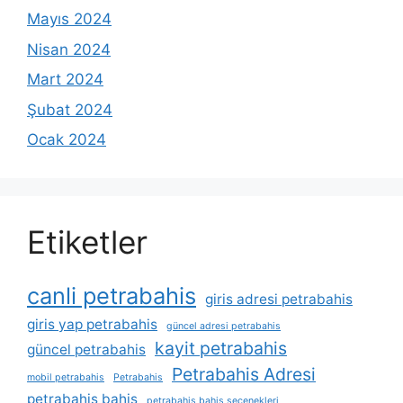
Mayıs 2024
Nisan 2024
Mart 2024
Şubat 2024
Ocak 2024
Etiketler
canli petrabahis
giris adresi petrabahis
giris yap petrabahis
güncel adresi petrabahis
kayit petrabahis
güncel petrabahis
Petrabahis Adresi
mobil petrabahis
Petrabahis
petrabahis bahis
petrabahis bahis seçenekleri