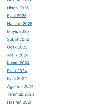
Haziran 2026
Nisan 2026
Eylül 2025
Haziran 2025
Mayıs 2025
Şubat 2025
Ocak 2025
Aralık 2024
Kasım 2024
Ekim 2024
Eylül 2024
Ağustos 2024
Temmuz 2024
Haziran 2024