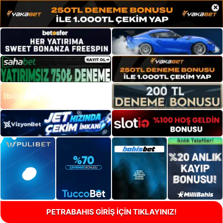
×
PETRABAHIS GİRİŞ İÇİN TIKLAYINIZ!