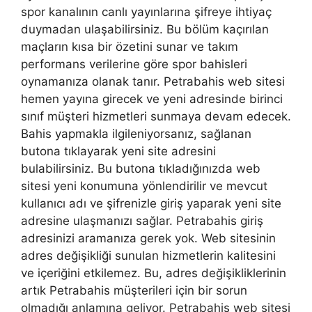
spor kanalının canlı yayınlarına şifreye ihtiyaç
duymadan ulaşabilirsiniz. Bu bölüm kaçırılan
maçların kısa bir özetini sunar ve takım
performans verilerine göre spor bahisleri
oynamanıza olanak tanır. Petrabahis web sitesi
hemen yayına girecek ve yeni adresinde birinci
sınıf müşteri hizmetleri sunmaya devam edecek.
Bahis yapmakla ilgileniyorsanız, sağlanan
butona tıklayarak yeni site adresini
bulabilirsiniz. Bu butona tıkladığınızda web
sitesi yeni konumuna yönlendirilir ve mevcut
kullanıcı adı ve şifrenizle giriş yaparak yeni site
adresine ulaşmanızı sağlar. Petrabahis giriş
adresinizi aramanıza gerek yok. Web sitesinin
adres değişikliği sunulan hizmetlerin kalitesini
ve içeriğini etkilemez. Bu, adres değişikliklerinin
artık Petrabahis müşterileri için bir sorun
olmadığı anlamına geliyor. Petrabahis web sitesi