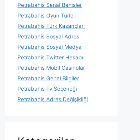
Petrabahis Sanal Bahisler
Petrabahis Oyun Türleri
Petrabahis Türk Kazançları
Petrabahis Sosyal Adres
Petrabahis Sosyal Medya
Petrabahis Twitter Hesabı
Petrabahis Mobil Casinolar
Petrabahis Genel Bilgiler
Petrabahis Tv Seçeneği
Petrabahis Adres Değişikliği