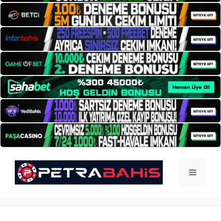
İçeriğe
atla
Menü