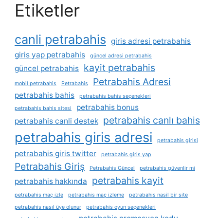
Etiketler
canli petrabahis
giris adresi petrabahis
giris yap petrabahis
güncel adresi petrabahis
kayit petrabahis
güncel petrabahis
Petrabahis Adresi
mobil petrabahis
Petrabahis
petrabahis bahis
petrabahis bahis seçenekleri
petrabahis bonus
petrabahis bahis sitesi
petrabahis canlı bahis
petrabahis canli destek
petrabahis giris adresi
petrabahis girisi
petrabahis giris twitter
petrabahis giris yap
Petrabahis Giriş
Petrabahis Güncel
petrabahis güvenlir mi
petrabahis kayit
petrabahis hakkında
petrabahis maç izle
petrabahis maç izleme
petrabahis nasil bir site
petrabahis nasıl üye olunur
petrabahis oyun seçenekleri