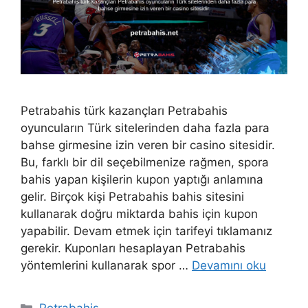
Petrabahis türk kazançları Petrabahis
oyuncuların Türk sitelerinden daha fazla para
bahse girmesine izin veren bir casino sitesidir.
Bu, farklı bir dil seçebilmenize rağmen, spora
bahis yapan kişilerin kupon yaptığı anlamına
gelir. Birçok kişi Petrabahis bahis sitesini
kullanarak doğru miktarda bahis için kupon
yapabilir. Devam etmek için tarifeyi tıklamanız
gerekir. Kuponları hesaplayan Petrabahis
yöntemlerini kullanarak spor …
Devamını oku
Kategoriler