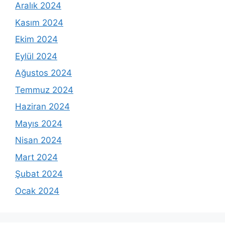
Aralık 2024
Kasım 2024
Ekim 2024
Eylül 2024
Ağustos 2024
Temmuz 2024
Haziran 2024
Mayıs 2024
Nisan 2024
Mart 2024
Şubat 2024
Ocak 2024