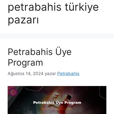
petrabahis türkiye
pazarı
Petrabahis Üye
Program
Ağustos 14, 2024
yazar
Petrabahis