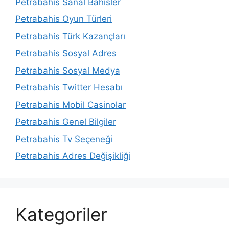
Petrabahis Sanal Bahisler
Petrabahis Oyun Türleri
Petrabahis Türk Kazançları
Petrabahis Sosyal Adres
Petrabahis Sosyal Medya
Petrabahis Twitter Hesabı
Petrabahis Mobil Casinolar
Petrabahis Genel Bilgiler
Petrabahis Tv Seçeneği
Petrabahis Adres Değişikliği
Kategoriler