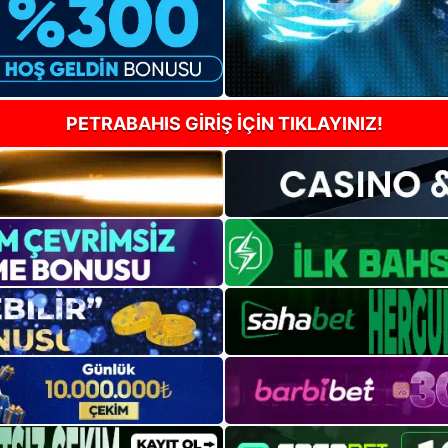
PETRABAHIS GİRİŞ İÇİN TIKLAYINIZ!