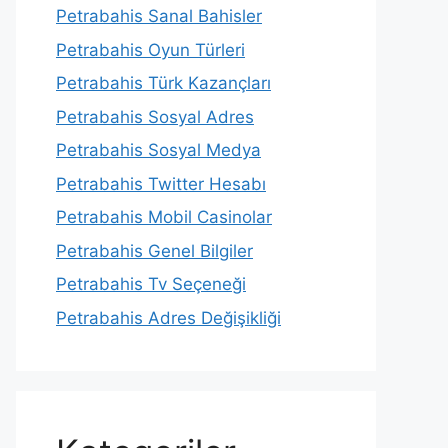
Petrabahis Sanal Bahisler
Petrabahis Oyun Türleri
Petrabahis Türk Kazançları
Petrabahis Sosyal Adres
Petrabahis Sosyal Medya
Petrabahis Twitter Hesabı
Petrabahis Mobil Casinolar
Petrabahis Genel Bilgiler
Petrabahis Tv Seçeneği
Petrabahis Adres Değişikliği