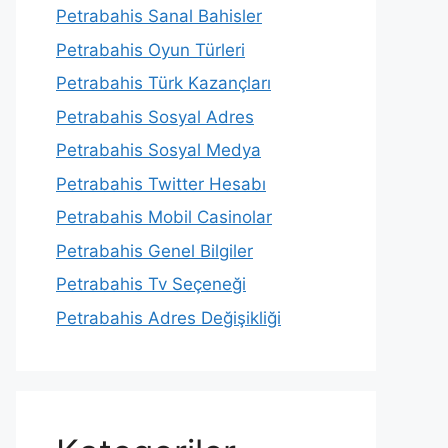
Petrabahis Sanal Bahisler
Petrabahis Oyun Türleri
Petrabahis Türk Kazançları
Petrabahis Sosyal Adres
Petrabahis Sosyal Medya
Petrabahis Twitter Hesabı
Petrabahis Mobil Casinolar
Petrabahis Genel Bilgiler
Petrabahis Tv Seçeneği
Petrabahis Adres Değişikliği