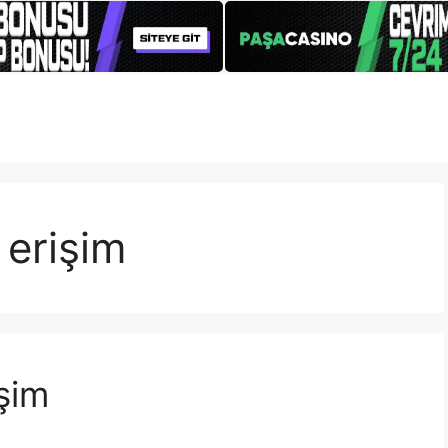
 erişim
şim