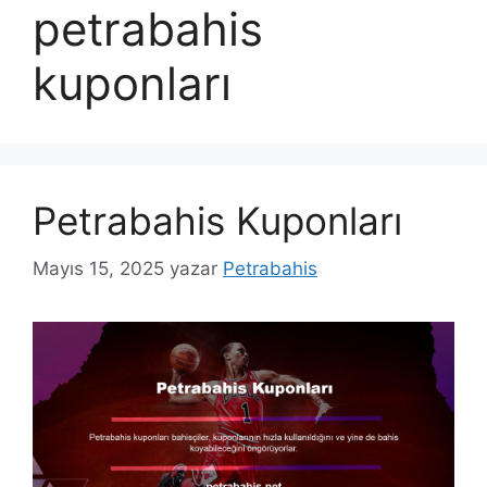
petrabahis
kuponları
Petrabahis Kuponları
Mayıs 15, 2025
yazar
Petrabahis