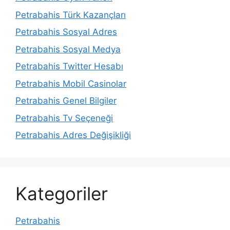
Petrabahis Türk Kazançları
Petrabahis Sosyal Adres
Petrabahis Sosyal Medya
Petrabahis Twitter Hesabı
Petrabahis Mobil Casinolar
Petrabahis Genel Bilgiler
Petrabahis Tv Seçeneği
Petrabahis Adres Değişikliği
Kategoriler
Petrabahis