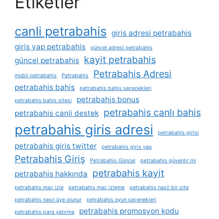
Etiketler
canli petrabahis
giris adresi petrabahis
giris yap petrabahis
güncel adresi petrabahis
kayit petrabahis
güncel petrabahis
Petrabahis Adresi
mobil petrabahis
Petrabahis
petrabahis bahis
petrabahis bahis seçenekleri
petrabahis bonus
petrabahis bahis sitesi
petrabahis canlı bahis
petrabahis canli destek
petrabahis giris adresi
petrabahis girisi
petrabahis giris twitter
petrabahis giris yap
Petrabahis Giriş
Petrabahis Güncel
petrabahis güvenlir mi
petrabahis kayit
petrabahis hakkında
petrabahis maç izle
petrabahis maç izleme
petrabahis nasil bir site
petrabahis nasıl üye olunur
petrabahis oyun seçenekleri
petrabahis promosyon kodu
petrabahis para yatırma