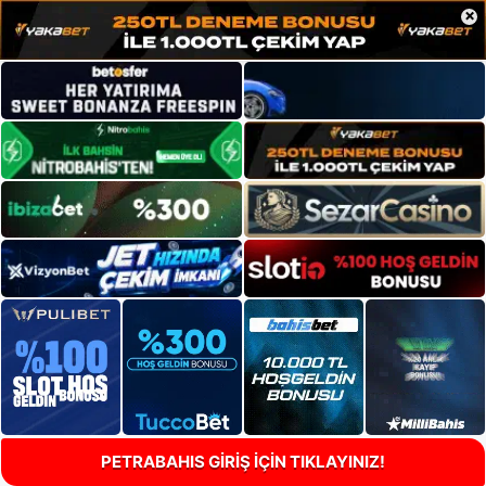
×
PETRABAHIS GİRİŞ İÇİN TIKLAYINIZ!