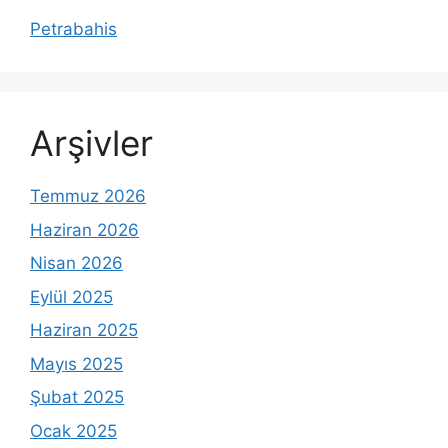
Petrabahis
Arşivler
Temmuz 2026
Haziran 2026
Nisan 2026
Eylül 2025
Haziran 2025
Mayıs 2025
Şubat 2025
Ocak 2025