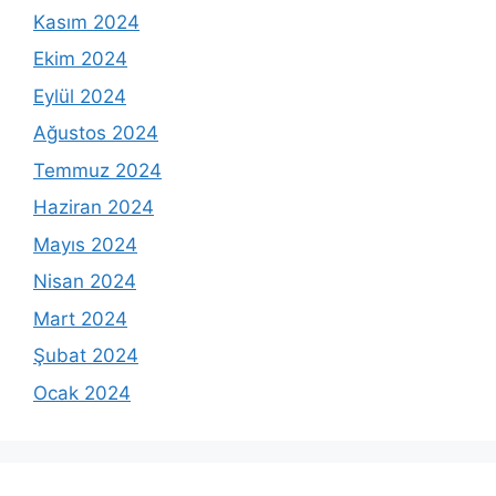
Kasım 2024
Ekim 2024
Eylül 2024
Ağustos 2024
Temmuz 2024
Haziran 2024
Mayıs 2024
Nisan 2024
Mart 2024
Şubat 2024
Ocak 2024