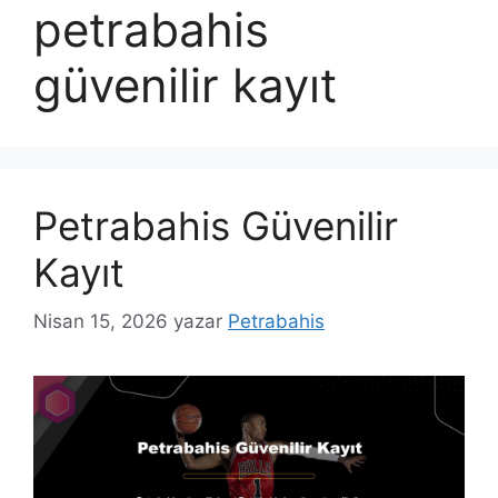
petrabahis
güvenilir kayıt
Petrabahis Güvenilir
Kayıt
Nisan 15, 2026
yazar
Petrabahis