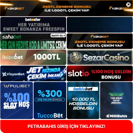
×
PETRABAHIS GİRİŞ İÇİN TIKLAYINIZ!