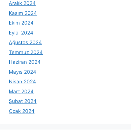
Aralık 2024
Kasım 2024
Ekim 2024
Eylül 2024
Ağustos 2024
Temmuz 2024
Haziran 2024
Mayıs 2024
Nisan 2024
Mart 2024
Şubat 2024
Ocak 2024