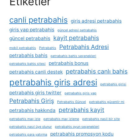
Etiketler
canli petrabahis
giris adresi petrabahis
giris yap petrabahis
güncel adresi petrabahis
kayit petrabahis
güncel petrabahis
Petrabahis Adresi
mobil petrabahis
Petrabahis
petrabahis bahis
petrabahis bahis seçenekleri
petrabahis bonus
petrabahis bahis sitesi
petrabahis canlı bahis
petrabahis canli destek
petrabahis giris adresi
petrabahis girisi
petrabahis giris twitter
petrabahis giris yap
Petrabahis Giriş
Petrabahis Güncel
petrabahis güvenlir mi
petrabahis kayit
petrabahis hakkında
petrabahis maç izle
petrabahis maç izleme
petrabahis nasil bir site
petrabahis nasıl üye olunur
petrabahis oyun seçenekleri
petrabahis promosyon kodu
petrabahis para yatırma