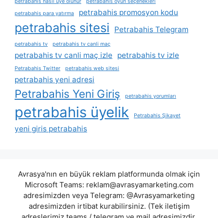
petrabahis nasıl üye olunur
petrabahis oyun seçenekleri
petrabahis promosyon kodu
petrabahis para yatırma
petrabahis sitesi
Petrabahis Telegram
petrabahis tv
petrabahis tv canli maç
petrabahis tv canli maç izle
petrabahis tv izle
Petrabahis Twitter
petrabahis web sitesi
petrabahis yeni adresi
Petrabahis Yeni Giriş
petrabahis yorumları
petrabahis üyelik
Petrabahis Şikayet
yeni giris petrabahis
Avrasya'nın en büyük reklam platformunda olmak için
Microsoft Teams:
reklam@avrasyamarketing.com
adresimizden veya Telegram: @Avrasyamarketing
adresimizden irtibat kurabilirsiniz. (Tek iletişim
adreslerimiz teams / telegram ve mail adresimizdir.