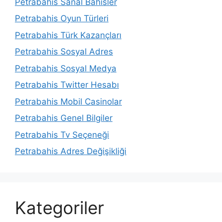
Petrabahis Sanal Bahisler
Petrabahis Oyun Türleri
Petrabahis Türk Kazançları
Petrabahis Sosyal Adres
Petrabahis Sosyal Medya
Petrabahis Twitter Hesabı
Petrabahis Mobil Casinolar
Petrabahis Genel Bilgiler
Petrabahis Tv Seçeneği
Petrabahis Adres Değişikliği
Kategoriler