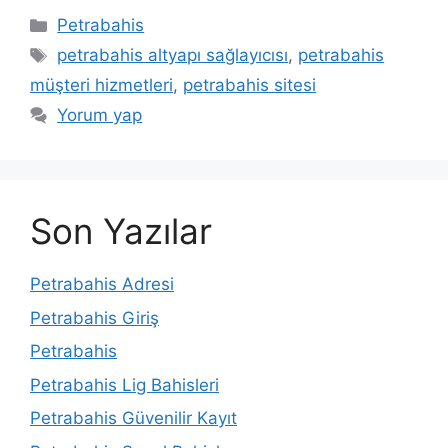
Kategoriler
Petrabahis
Etiketler
petrabahis altyapı sağlayıcısı
,
petrabahis
müşteri hizmetleri
,
petrabahis sitesi
Yorum yap
Son Yazılar
Petrabahis Adresi
Petrabahis Giriş
Petrabahis
Petrabahis Lig Bahisleri
Petrabahis Güvenilir Kayıt