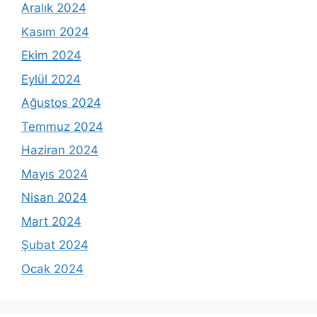
Aralık 2024
Kasım 2024
Ekim 2024
Eylül 2024
Ağustos 2024
Temmuz 2024
Haziran 2024
Mayıs 2024
Nisan 2024
Mart 2024
Şubat 2024
Ocak 2024