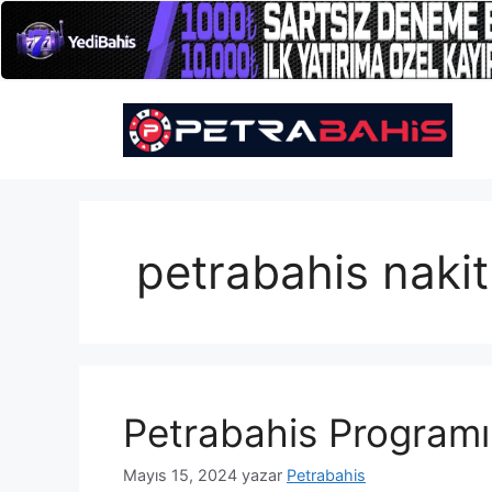
İçeriğe
atla
petrabahis naki
Petrabahis Programı
Mayıs 15, 2024
yazar
Petrabahis