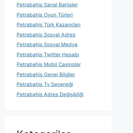
Petrabahis Sanal Bahisler
Petrabahis Oyun Türleri
Petrabahis Türk Kazançları
Petrabahis Sosyal Adres
Petrabahis Sosyal Medya
Petrabahis Twitter Hesabı
Petrabahis Mobil Casinolar
Petrabahis Genel Bilgiler
Petrabahis Tv Seçeneği
Petrabahis Adres Değişikliği