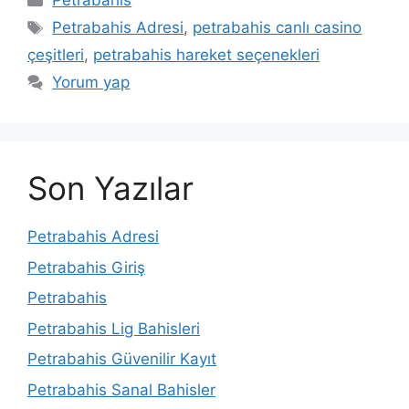
Petrabahis
Etiketler
Petrabahis Adresi
,
petrabahis canlı casino
çeşitleri
,
petrabahis hareket seçenekleri
Yorum yap
Son Yazılar
Petrabahis Adresi
Petrabahis Giriş
Petrabahis
Petrabahis Lig Bahisleri
Petrabahis Güvenilir Kayıt
Petrabahis Sanal Bahisler