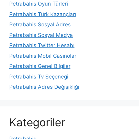
Petrabahis Oyun Türleri
Petrabahis Türk Kazançları
Petrabahis Sosyal Adres
Petrabahis Sosyal Medya
Petrabahis Twitter Hesabı
Petrabahis Mobil Casinolar
Petrabahis Genel Bilgiler
Petrabahis Tv Seçeneği
Petrabahis Adres Değişikliği
Kategoriler
Petrabahis