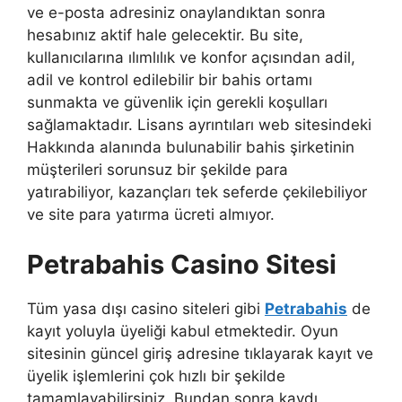
ve e-posta adresiniz onaylandıktan sonra
hesabınız aktif hale gelecektir. Bu site,
kullanıcılarına ılımlılık ve konfor açısından adil,
adil ve kontrol edilebilir bir bahis ortamı
sunmakta ve güvenlik için gerekli koşulları
sağlamaktadır. Lisans ayrıntıları web sitesindeki
Hakkında alanında bulunabilir bahis şirketinin
müşterileri sorunsuz bir şekilde para
yatırabiliyor, kazançları tek seferde çekilebiliyor
ve site para yatırma ücreti almıyor.
Petrabahis Casino Sitesi
Tüm yasa dışı casino siteleri gibi
Petrabahis
de
kayıt yoluyla üyeliği kabul etmektedir. Oyun
sitesinin güncel giriş adresine tıklayarak kayıt ve
üyelik işlemlerini çok hızlı bir şekilde
tamamlayabilirsiniz. Bundan sonra kaydı