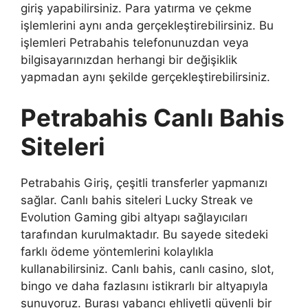
giriş yapabilirsiniz. Para yatırma ve çekme
işlemlerini aynı anda gerçekleştirebilirsiniz. Bu
işlemleri Petrabahis telefonunuzdan veya
bilgisayarınızdan herhangi bir değişiklik
yapmadan aynı şekilde gerçekleştirebilirsiniz.
Petrabahis Canlı Bahis
Siteleri
Petrabahis Giriş, çeşitli transferler yapmanızı
sağlar. Canlı bahis siteleri Lucky Streak ve
Evolution Gaming gibi altyapı sağlayıcıları
tarafından kurulmaktadır. Bu sayede sitedeki
farklı ödeme yöntemlerini kolaylıkla
kullanabilirsiniz. Canlı bahis, canlı casino, slot,
bingo ve daha fazlasını istikrarlı bir altyapıyla
sunuyoruz. Burası yabancı ehliyetli güvenli bir