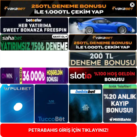
×
PETRABAHIS GİRİŞ İÇİN TIKLAYINIZ!