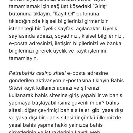
tamamlamak için sağ üst köşedeki “Giriş”
butonuna tıklayın. “Kayıt Ol” butonuna
tıkladığınızda kişisel bilgilerinizi girmenizin
isteneceği bir üyelik sayfası açılacaktır. Üyelik
sayfasında adınızı, soyadınızı, kişisel bilgilerinizi,
e-posta adresinizi, iletişim bilgilerinizi ve banka
bilgilerinizi girerek üyelik ve kayıt işlemini
tamamlayın.
Petrabahis casino sitesi
e-posta adresine
gönderilen aktivasyon e-postasına tıklayın Bahis
Sitesi kayıt kullanıcı adınızı ve şifrenizi
kullanarak bahis sitesine giriş yapabilir ve bahis
yapmaya başlayabilirsiniz güvenli midir? bahis
sitesi, diğer çevrimiçi bahis siteleri gibi yasa dışı
ve yasa dışı bir bahis sitesidir çünkü ülkemizde
yasal bahis yapma hakkı yalnızca bahis
şirketlerinin ve iştiraklerinin kayıtlı web