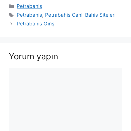
Kategoriler
Petrabahis
Etiketler
Petrabahis
,
Petrabahis Canlı Bahis Siteleri
Petrabahis Giriş
Yorum yapın
Yorum